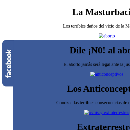
La Masturbac
Los terribles daños del vicio de la 
Dile ¡N0! al ab
El aborto jamás será legal ante la jus
Los Anticoncept
Conozca las terribles consecuencias de e
Extraterrestr