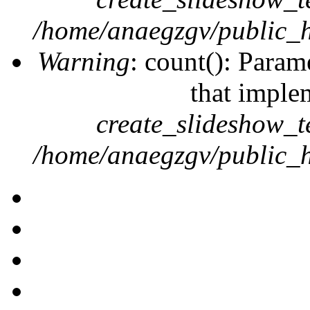
/home/anaegzgv/public_h
Warning
: count(): Param
that imple
create_slideshow_t
/home/anaegzgv/public_h