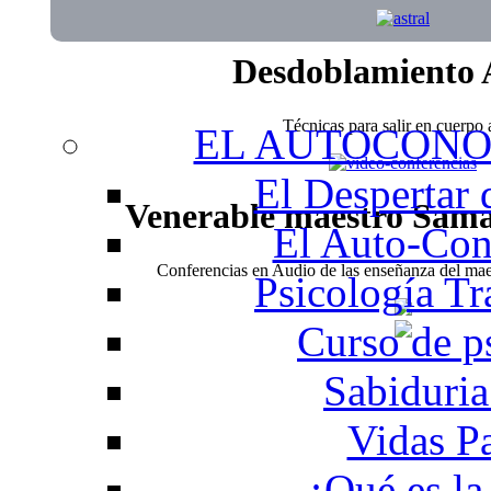
Desdoblamiento 
Técnicas para salir en cuerpo a
EL AUTOCONO
El Despertar
Venerable maestro Sam
El Auto-Con
Conferencias en Audio de las enseñanza del m
Psicología Tr
Curso de p
Sabiduria
Vidas P
¿Qué es la