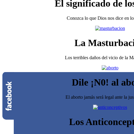
El significado de lo
Conozca lo que Dios nos dice en los
La Masturbac
Los terribles daños del vicio de la 
Dile ¡N0! al ab
El aborto jamás será legal ante la jus
Los Anticoncept