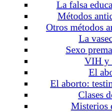
La falsa educ
Métodos anti
Otros métodos a
La vase
Sexo prema
VIH y 
El ab
El aborto: test
Clases d
Misterios 