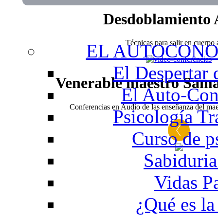
Desdoblamiento 
Técnicas para salir en cuerpo a
EL AUTOCONO
El Despertar
Venerable maestro Sam
El Auto-Con
Conferencias en Audio de las enseñanza del m
Psicología Tr
Curso de p
Sabiduria
Vidas P
¿Qué es la