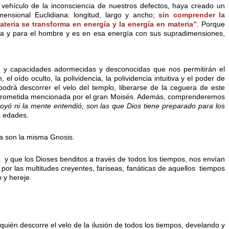
hículo de la inconsciencia de nuestros defectos, haya creado un
ensional Euclidiana: longitud, largo y ancho;
sin comprender la
ateria se transforma en energía y la energía en materia”
. Porque
cia y para el hombre y es en esa energía con sus supradimensiones,
 y capacidades adormecidas y desconocidas que nos permitirán el
, el oído oculto, la polividencia, la polividencia intuitiva y el poder de
drá descorrer el velo del templo, liberarse de la ceguera de este
 Prometida mencionada por el gran Moisés. Además, comprenderemos
 oyó ni la mente entendió, son las que Dios tiene preparado para los
s edades.
á y que los Dioses benditos a través de todos los tiempos, nos envían
 por las multitudes creyentes, fariseas, fanáticas de aquellos tiempos
 y hereje.
quién descorre el velo de la ilusión de todos los tiempos, develando y