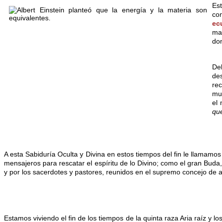
Es
co
ec
ma
don
De
des
re
mu
el 
qu
A esta Sabiduría Oculta y Divina en estos tiempos del fin le llamamo
mensajeros para rescatar el espíritu de lo Divino; como el gran Buda,
y por los sacerdotes y pastores, reunidos en el supremo concejo de a
Estamos viviendo el fin de los tiempos de la quinta raza Aria raíz y 