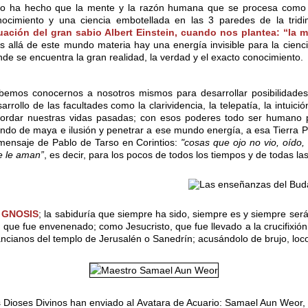
to ha hecho que la mente y la razón humana que se procesa como ve
nocimiento y una ciencia embotellada en las 3 paredes de la tridim
uación del gran sabio Albert Einstein, cuando nos plantea: “la m
s allá de este mundo materia hay una energía invisible para la cien
de se encuentra la gran realidad, la verdad y el exacto conocimiento.
bemos conocernos a nosotros mismos para desarrollar posibilidades
arrollo de las facultades como la clarividencia, la telepatía, la intuición
cordar nuestras vidas pasadas; con esos poderes todo ser humano po
ndo de maya e ilusión y penetrar a ese mundo energía, a esa Tierra
mensaje de Pablo de Tarso en Corintios:
"cosas que ojo no vio, oído,
e le aman”
, es decir, para los pocos de todos los tiempos y de todas la
s
GNOSIS
; la sabiduría que siempre ha sido, siempre es y siempre ser
 que fue envenenado; como Jesucristo, que fue llevado a la crucifixión
ncianos del templo de Jerusalén o Sanedrín; acusándolo de brujo, loco
los Dioses Divinos han enviado al Avatara de Acuario: Samael Aun Weor, 