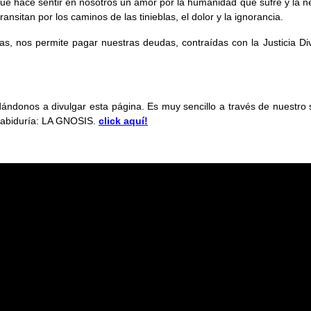
que hace sentir en nosotros un amor por la humanidad que sufre y la n
ransitan por los caminos de las tinieblas, el dolor y la ignorancia.
as, nos permite pagar nuestras deudas, contraídas con la Justicia Di
udándonos a divulgar esta página. Es muy sencillo a través de nuestr
 sabiduría: LA GNOSIS.
click aquí!