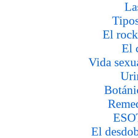
La
Tipo
El rock
El 
Vida sexua
Uri
Botáni
Remed
ESO
El desdob