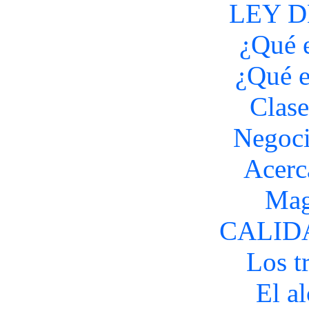
LEY 
¿Qué e
¿Qué e
Clase
Negoci
Acerc
Mag
CALID
Los t
El a