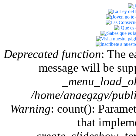
Mensaje de error
Deprecated function
: The e
message will be supp
_menu_load_ob
/home/anaegzgv/publi
Warning
: count(): Paramet
that implem
create_slideshow_te