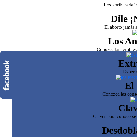
Los terribles dañ
Dile ¡
El aborto jamás s
Los An
Conozca las terrible
Extr
Experi
El 
Conozca las conse
Clav
Claves para conocerse 
Desdobl