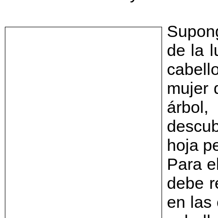
Supong
de la 
cabell
mujer 
árbol
descub
hoja p
Para el
debe r
en las