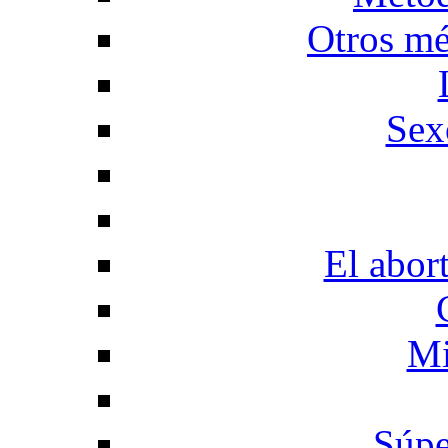
Otros mé
Sex
El abor
Mi
Súpe