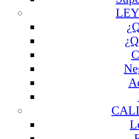
LEY
¿Q
¿Q
C
Ne
Ac
CAL
L