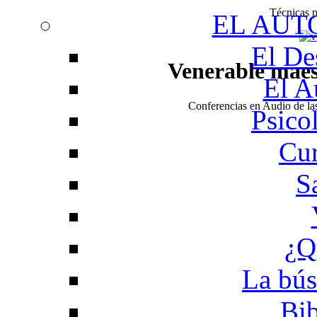
Técnicas pa
EL AUT
El De
Venerable mae
El A
Conferencias en Audio de l
Psico
Cur
S
¿Q
La bús
Bib