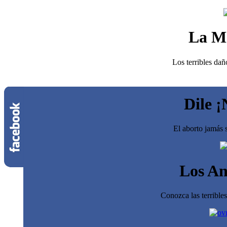
La M
Los terribles dañ
Dile ¡
El aborto jamás s
Los An
Conozca las terrible