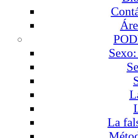
Contá
Áre
POD
Sexo:
Se
L
La fal
Métod