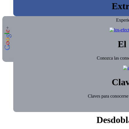
Extr
Experi
El 
Conozca las conse
Clav
Claves para conocerse 
Desdobl