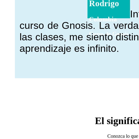
Rodrigo
In
Colombia
curso de Gnosis. La ver
Curso de Gnosis
las clases, me siento dist
aprendizaje es infinito
.
El signifi
Conozca lo que 