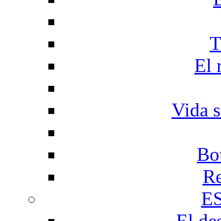
T
El 
Vida s
Bo
Re
E
El de