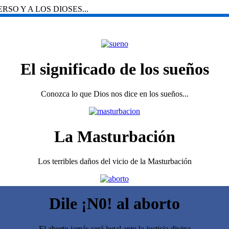
SO Y A LOS DIOSES...
El significado de los sueños
Conozca lo que Dios nos dice en los sueños...
La Masturbación
Los terribles daños del vicio de la Masturbación
Dile ¡N0! al aborto
El aborto jamás será legal ante la justicia divina