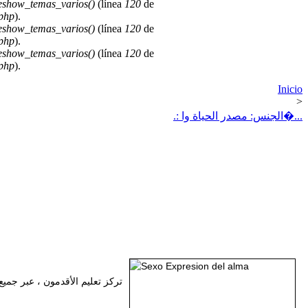
deshow_temas_varios()
(línea
120
de
.php
).
deshow_temas_varios()
(línea
120
de
.php
).
deshow_temas_varios()
(línea
120
de
.php
).
Inicio
>
.: الجنس: مصدر الحياة وا�...