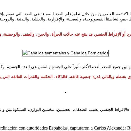
ا اكتشفه العصريين من خلال تطورعلم الغدد الصماء: هي الغدد التي تقوم بإف
ط جميع نشاطتنا الفسيولوجية، والعصبية، والإفرازية، والعقلية، والبدنية، والروحية
رد أو الإفراط الجنسي قد ينتج عنه حالات الجرأة، والجبن، والعنف، والوحشية، 
وكا
بري نشطة وبالتالي قدرة جنسية فائقة. فالذكاء، الحكمة والقدرات الفائقة ال
الإفراط الجنسي يصيب الضعفاء، العصبيين، مختلين التوازن، السيكوباتيين والضع