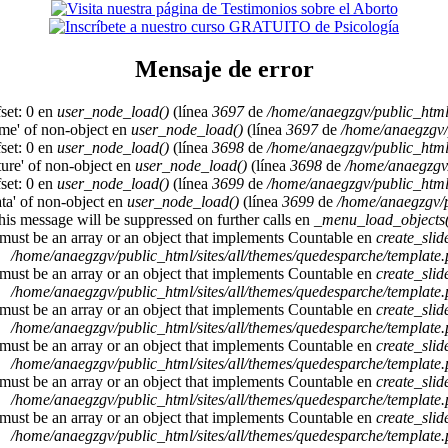
Mensaje de error
set: 0 en
user_node_load()
(línea
3697
de
/home/anaegzgv/public_html
ame' of non-object en
user_node_load()
(línea
3697
de
/home/anaegzgv/
set: 0 en
user_node_load()
(línea
3698
de
/home/anaegzgv/public_html
cture' of non-object en
user_node_load()
(línea
3698
de
/home/anaegzgv/
set: 0 en
user_node_load()
(línea
3699
de
/home/anaegzgv/public_html
ata' of non-object en
user_node_load()
(línea
3699
de
/home/anaegzgv/p
This message will be suppressed on further calls en
_menu_load_objects(
 must be an array or an object that implements Countable en
create_sli
/home/anaegzgv/public_html/sites/all/themes/quedesparche/template
 must be an array or an object that implements Countable en
create_sli
/home/anaegzgv/public_html/sites/all/themes/quedesparche/template
 must be an array or an object that implements Countable en
create_sli
/home/anaegzgv/public_html/sites/all/themes/quedesparche/template
 must be an array or an object that implements Countable en
create_sli
/home/anaegzgv/public_html/sites/all/themes/quedesparche/template
 must be an array or an object that implements Countable en
create_sli
/home/anaegzgv/public_html/sites/all/themes/quedesparche/template
 must be an array or an object that implements Countable en
create_sli
/home/anaegzgv/public_html/sites/all/themes/quedesparche/template