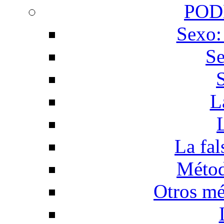
POD
Sexo:
Se
L
La fal
Métod
Otros mé