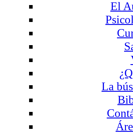
El A
Psico
Cur
S
¿Q
La bús
Bib
Contá
Áre