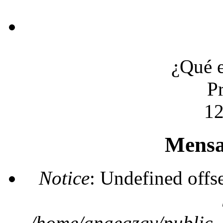
¿Qué 
P
1
Mensa
Notice
: Undefined offs
/home/anaegzgv/public_