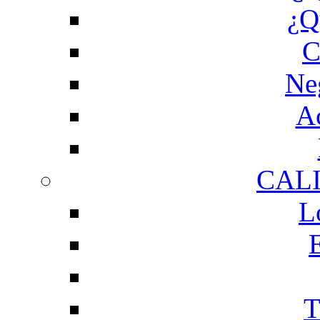
¿Q
C
Ne
Ac
CAL
L
T