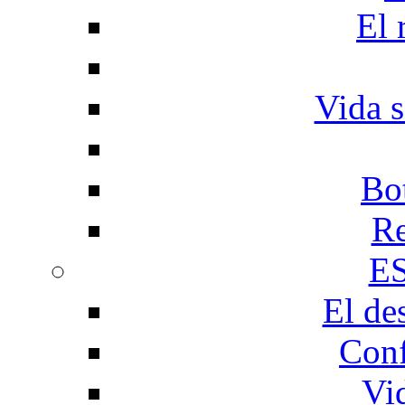
El 
Vida s
Bo
Re
E
El de
Conf
Vi