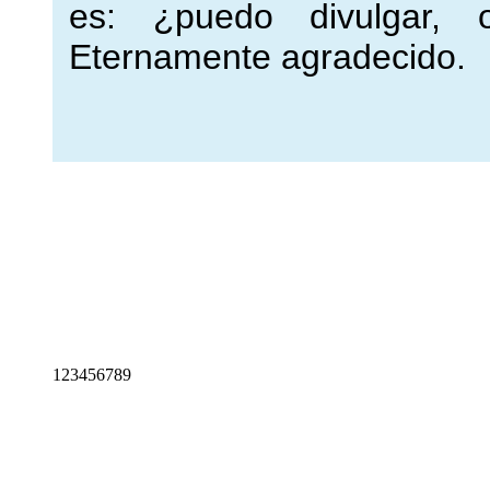
es: ¿puedo divulgar, o
Eternamente agradecido.
1
2
3
4
5
6
7
8
9