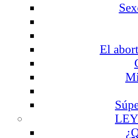
Sex
El abor
Mi
Súpe
LEY
¿Q