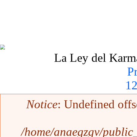
La Ley del Karma 
P
1
Mensaje de error
Notice
: Undefined offs
/home/anaegzgv/public_