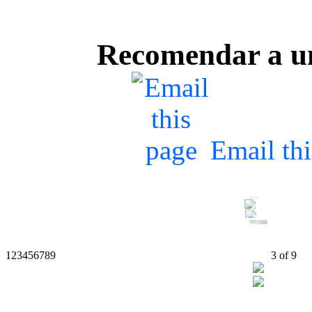
Recomendar a u
Email th
1
2
3
4
5
6
7
8
9
4
of
9