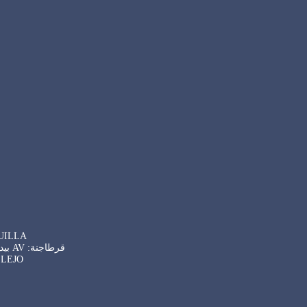
BARRANQUILLA: كالي 48 # 39-69
قرطاجنة: AV بيدرو هيريديا، ووترفرونت ::: ماري مساعدة CAI المؤتمرات الثلاثاء والخميس والسبت 07:00 06:00
SINCELEJO: كولورادو كروز البناء مونتاني