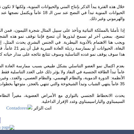
‎خلال هذه الفترة يبدأ الذكر بإنتاج المني والحيوانات المنوية، ولكنها لا تك
والهرموني وغير ذلك.
‎إذا تأملنا بالمملكة النباتية ونأخذ على سبيل المثال شجرة الليمون، فمن الم
تنضج، بمعنى آخر لم نسمح لبذورها أن تنضج فإننا نوقف نمو هذه الشجرة
ويجب هنا الاهتمام بالأدوية البيطرية. في الجنس البشري يحدث المثل،
البغاة، الحيوانات أ
هذا سوف يوقف نمو غدده التناسلية وسوف تتتابع نتائجه على مدار حياته كل
عاماً تبدأ الطاقة الجنسية في النفاد ولا يؤثر ذلك على الغدد التناسلية فق
الأنظمة: الدورة الدموية، والنظام الهضمي، والنظام العصبي، والغدد، وغي
35 عاماً ينتهي الشباب وتبدأ الشيخوخة والتي تنتهي بالعجز، متوجهاً بخطوات هائلة إلى الموت.
‎يحدث الانحطاط الجنسي بالتوازي مع الأمراض العضوية، مغيراً النظ
السيمبتاوي والباراسيمبتاوي وغدد الإفراز الداخلية.
انت الزائر
أ