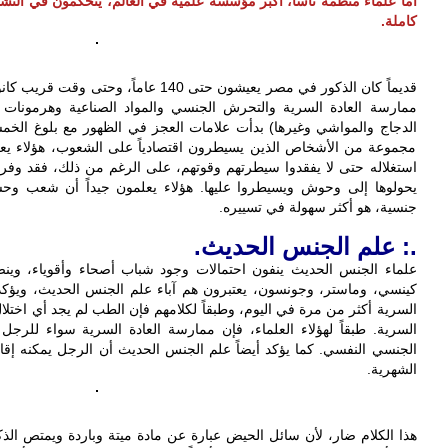
‎أما علماء منظمة ناسا، أكبر مؤسسة علمية في العالم، يتحكمون في الن
كاملة.
ممارسة العادة السرية والتحرش الجنسي والمواد الصناعية وهرمونات ا
الدجاج والمواشي وغيرها) بدأت علامات العجز في الظهور مع بلوغ الخمسة و
مجموعة من الأشخاص الذين يسيطرون اقتصادياً على الشعوب، هؤلاء يع
استغلاله حتى لا يفقدوا سيطرتهم وقوتهم، على الرغم من ذلك، فقد وفرو
يحولوها إلى وحوش ويسيطروا عليها. هؤلاء يعلمون جيداً أن شعب وح
جنسية، هو أكثر سهولة في تسييره.
.: علم الجنس الحديث.
علماء الجنس الحديث ينفون احتمالات وجود شباب أصحاء وأقوياء، وينص
كينسي، وماستر، وجونسون، يعتبرون هم آباء علم الجنس الحديث، ويؤكد
السرية أكثر من مرة في اليوم، وطبقاً لكلامهم فإن الطب لم يجد أي اختلا
السرية. طبقاً لهؤلاء العلماء، فإن ممارسة العادة السرية سواء للرجل 
الجنسي النفسي. كما يؤكد أيضاً علم الجنس الحديث أن الرجل يمكنه إقامة
الشهرية.
‎هذا الكلام ضار، لأن سائل الحيض عبارة عن مادة ميتة وباردة ويمتص الذكر