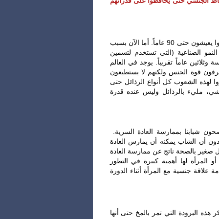
شاط الجنسي حتى يحافظوا على قدراتهم
‎قديماً كان الذكور في مصر يعيشون حتى 140 عاماً، وحتى وقت قريب كانوا يعيشون حتى 90 عاماً. أما الآن بسبب
لنمو الصناعية (التي تستخدم لتسمين
ثلاثين عاماً تقريباً. يوجد في العالم
رفون قوة الجنس ولكنهم لا يستطيعون
ا لهذه الشعوب كل أنواع الرذائل حتى
شي، مليء بالرذائل وليس عنده قدرة
حون شبابنا بممارسة العادة السرية.
ون أن الشاب يمكنه أن يمارس العادة
ل صغير بالصحة ناتج عن ممارسة العادة
أو المرأة لها أهمية كبيرة في التطور
 علاقة جنسية مع المرأة أثناء الدورة
 هذه البرودة التي تمر بالمخ حتى أنها