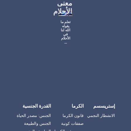
معنى
الأحلام
تعلم
ما
يقوله
الله
لنا
في
الأحلام
...
إستريسسم
الكرما
القدرة الجنسية
الانشطار النجمي
قانون الكرما
الجنس: مصدر الحياة
صفقات كونية
الجنس والطبيعة