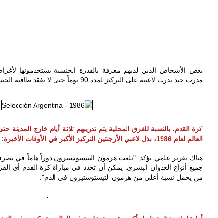
‎بعض الأشخاص الذين لديهم معرفة بالقدرة الجنسية يستخدمونها لأغرا
مدرب جيد يدرب لاعبيه على التركيز لمدة 90 يوماً حتى لا يفقد طاقته الجنسية ويكتسب قوة أكثر في الضرب.
كرة القدم. بالنسبة للفرق المحلية يتم تدريبهم ثلاثة أيام خارج المدينة حت
العالم لعام 1986، بذل لاعبي الأرجنتين التركيز الأكبر في الأوقات الأخيرة: اكتسحت الأرجنتين البطولة بجدارة.
‎هناك تقرير علمي يؤكد: "يلعب هرمون التيستوستيرون دوراً هاماً في تصرف
جميع أنواع العدوان البشري. يمكن أن تحدد في مباراة كرة القدم أي
الفر
من يحمل نسبة أعلى من هرمون التيستوستيرون في الدم".