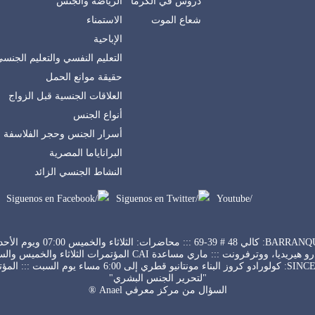
دروس في الكرما
الرياضة والجنس
شعاع الموت
الاستمناء
الإباحية
التعليم النفسي والتعليم الجنس
حقيقة موانع الحمل
العلاقات الجنسية قبل الزواج
أنواع الجنس
أسرار الجنس وحجر الفلاسفة
البراناياما المصرية
النشاط الجنسي الزائد
/Siguenos en Facebook
/Siguenos en Twitter
/Youtube
 ::: محاضرات: الثلاثاء والخميس 07:00 ويوم الأحد 04:00
و قطري إلى 6:00 مساء يوم السبت ::: المؤتمرات
"لتحرير الجنس البشري"
السؤال من مركز معرفي Anael ®