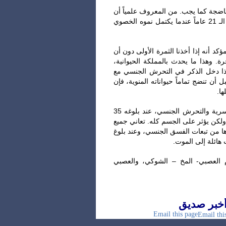
ون ناضجة كما يجب. من المعروف علمياً أن
الحيوانات المنوية تبدأ في النضج عند سن الـ 18 عاماً ويكتمل نضجها عند الـ 21 عاماً عندما يكتمل نموه الخصوي
ؤكد أنه إذا أخذنا الثمرة الأولى دون أن
. وهذا ما يحدث بالمملكة الحيوانية،
 إذا دخل الذكر في التحرش الجنسي مع
و بممارسة رذيلة العادة السرية قبل أن يتم 21 عاماً، قبل أن تنضج تماماً حيواناته المنوية، فإن
ها.
‎بعدم اكتمال نمو العضو التناسلي بشكل طبيعي بسبب ممارسة العادة السرية والتحرش الجنسي، عند بلوغه 35
ط ولكن يؤثر على الجسم كله. تعاني جميع
رها من تبعات الفسق الجنسي، وعند بلوغ
ام العصبي- المخ – الشوكي، والعصبي
خبر صديق
Email this page