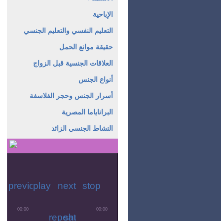
الإباحية
التعليم النفسي والتعليم الجنسي
حقيقة موانع الحمل
العلاقات الجنسية قبل الزواج
أنواع الجنس
أسرار الجنس وحجر الفلاسفة
البراناياما المصرية
النشاط الجنسي الزائد
mute
max volume
previous
play
next
stop
00:00
00:00
repeat
shuffle