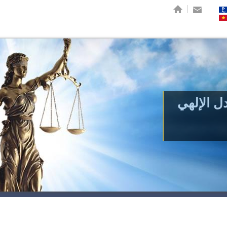
إستريسسم
دل الإلهي