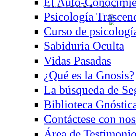
El Auto-Conocimi
Conferencias en Audio de las enseñanza del m
Psicología Trascen
Curso de psicologí
Sabiduria Oculta
Vidas Pasadas
¿Qué es la Gnosis?
La búsqueda de Se
Biblioteca Gnóstic
Contáctese con nos
Área de Testimoni