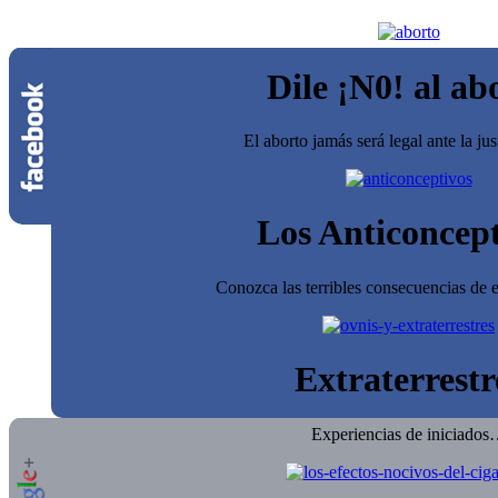
Dile ¡N0! al ab
El aborto jamás será legal ante la jus
Los Anticoncept
Conozca las terribles consecuencias de e
Extraterrestr
Experiencias de iniciado