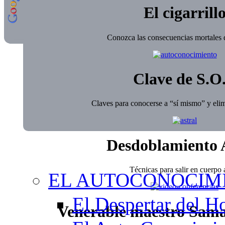
El cigarrill
Conozca las consecuencias mortales d
Clave de S.O
Claves para conocerse a “sí mismo” y elim
Desdoblamiento 
Técnicas para salir en cuerpo a
EL AUTOCONOCIM
El Despertar del 
Venerable maestro Sam