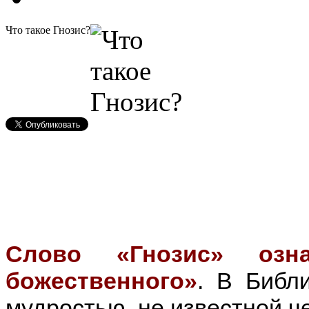
Что такое Гнозис?
Слово «Гнозис» озна
божественного»
. В Библ
мудростью, не известной ч