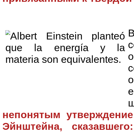
с
о
о
е
непонятым утверждение
Эйнштейна, сказавшег