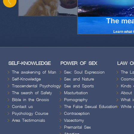
The mea
Learn what G
SELF-KNOWLEDGE
POWER OF SEX
LAW O
The awakening of Man
Sex: Soul Expression
The L
Self-Knowledge
Sex and Nature
Cosmic
Trascendental Psychology
Sex and Sports
Kinds 
The search of Safety
Masturbation
About
Bible in the Gnosis
Pornography
What i
Contact us
The False Sexual Education
White 
Psychology Course
Contraception
Area Testimonials
Vasectomy
Premarital Sex