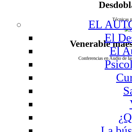
Desdobl
Técnicas pa
EL AUT
El De
Venerable mae
El A
Conferencias en Audio de l
Psico
Cur
S
¿Q
La bús