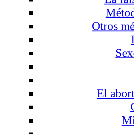
Métod
Otros mé
Sex
El abor
Mi