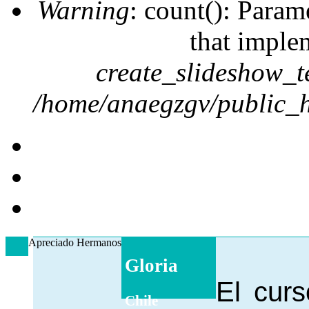
Warning
: count(): Param
that imple
create_slideshow_t
/home/anaegzgv/public_h
Apreciado Hermanos
Gloria
El curs
Chile