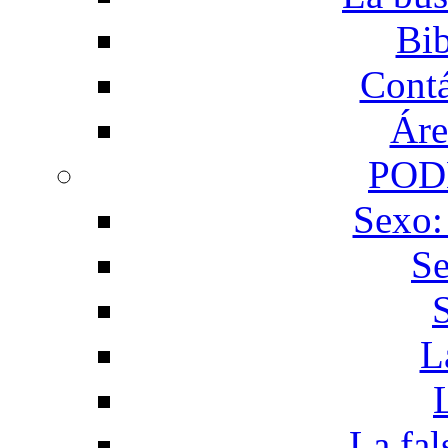
Bib
Contá
Áre
POD
Sexo:
Se
L
La fal