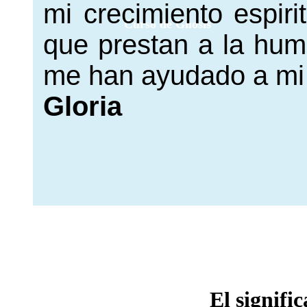
mi crecimiento espirit
Curso de Gnosis
que prestan a la hum
me han ayudado a mi 
Gloria
El signifi