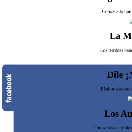
Conozca lo que 
La M
Los terribles dañ
Dile ¡
El aborto jamás s
Los An
Conozca las terrible