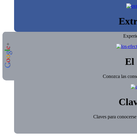
Extr
Experi
El 
Conozca las conse
Clav
Claves para conocerse 