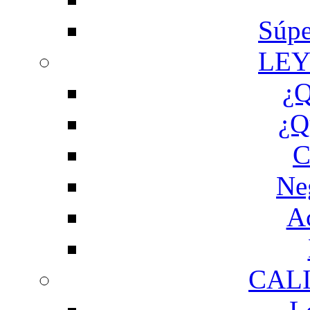
Súpe
LEY
¿Q
¿Q
C
Ne
Ac
CAL