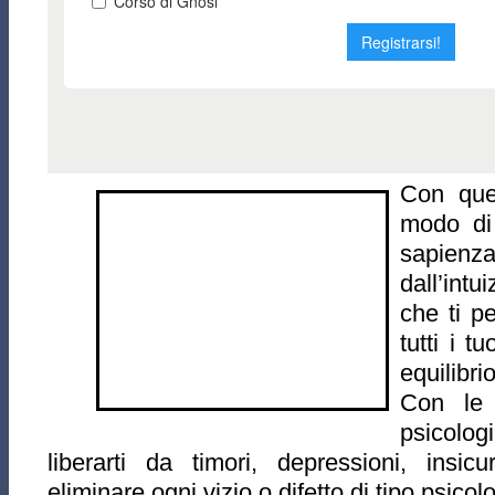
Con ques
modo di
sapienza
dall’intu
che ti p
tutti i t
equilibri
Con le 
psicolog
liberarti da timori, depressioni, insi
eliminare ogni vizio o difetto di tipo psicol