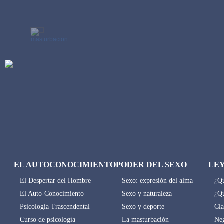
EL AUTOCONOCIMIENTO
PODER DEL SEXO
LE
El Despertar del Hombre
Sexo: expresión del alma
¿Qu
El Auto-Conocimiento
Sexo y naturaleza
¿Qu
Psicología Trascendental
Sexo y deporte
Cla
Curso de psicología
La masturbación
Neg