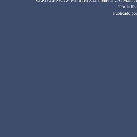
CARTAGENA: Av. Pedro Heredia, Frente al CAI Maria Auxi
"Por la lib
Publicado por