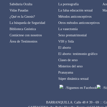
Sabiduria Oculta
La pornografía
Ace
Vidas Pasadas
La falsa educación sexual
Mag
¿Qué es la Gnosis?
Métodos anticonceptivos
La búsqueda de Seguridad
Otros métodos anticonceptivos
Biblioteca Gnóstica
La vasectomía
Contáctese con nosotros
Sexo prematrimonial
Área de Testimonios
VIH y Sida
El aborto
El aborto: testimonio gráfico
Clases de sexo
Misterios del sexo
Pranayama
Súper dinámica sexual
/Siguenos en Facebook
/S
BARRANQUILLA: Calle 48 # 39 - 69 ::: Con