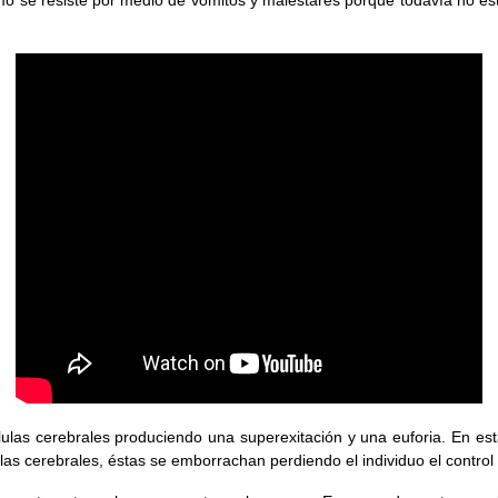
células cerebrales produciendo una superexitación y una euforia. En 
as cerebrales, éstas se emborrachan perdiendo el individuo el control 