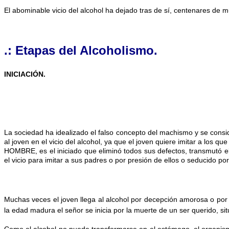
El abominable vicio del alcohol ha dejado tras de sí, centenares de
.: Etapas del Alcoholismo.
INICIACIÓN.
La sociedad ha idealizado el falso concepto del machismo y se consi
al joven en el vicio del alcohol, ya que el joven quiere imitar a l
HOMBRE, es el iniciado que eliminó todos sus defectos, transmutó el
el vicio para imitar a sus padres o por presión de ellos o seducido po
M
uchas veces el joven llega al alcohol por decepción amorosa o por 
la edad madura el señor se inicia por la muerte de un ser querido, si
Como el alcohol no puede transformarse en el estómago, el organism