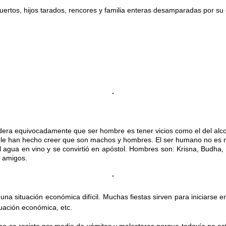
 muertos, hijos tarados, rencores y familia enteras desamparadas por 
dera equivocadamente que ser hombre es tener vicios como el del alcoh
os que le han hecho creer que son machos y hombres. El ser humano no 
 agua en vino y se convirtió en apóstol. Hombres son: Krisna, Budha, 
r amigos
.
una situación económica difícil. Muchas fiestas
sirven para iniciarse 
tuación económica, etc.
o se resiste por medio de vómitos y malestares porque todavía no est