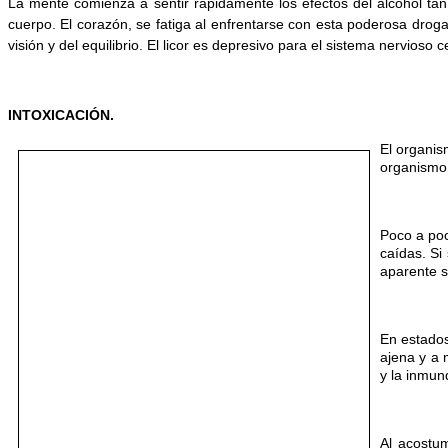
La mente comienza a sentir rápidamente los efectos del alcohol ta
cuerpo. El corazón, se fatiga al enfrentarse con esta poderosa droga,
visión y del equilibrio. El licor es depresivo para el sistema nervioso c
INTOXICACIÓN.
El organis
organismo 
Poco a poc
caídas. Si
aparente s
En estados
ajena y a 
y la inmund
Al acostum