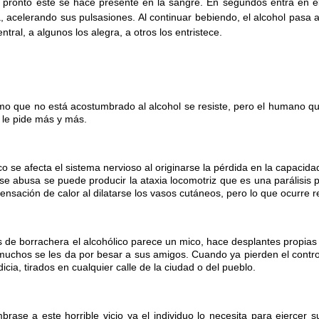
n pronto este se hace presente en la sangre. En segundos entra en 
 acelerando sus pulsasiones. Al continuar bebiendo, el alcohol pasa al
entral, a algunos los alegra, a otros los entristece.
mo que no está acostumbrado al alcohol se resiste, pero el humano qui
le pide más y más.
o se afecta el sistema nervioso al originarse la pérdida en la capacid
 se abusa se puede producir la ataxia locomotriz que es una parálisis 
ensación de calor al dilatarse los vasos cutáneos, pero lo que ocurre 
 de borrachera el alcohólico parece un mico, hace desplantes propias
muchos se les da por besar a sus amigos. Cuando ya pierden el contro
icia, tirados en cualquier calle de la ciudad o del pueblo.
brase a este horrible vicio ya el individuo lo necesita para ejercer 