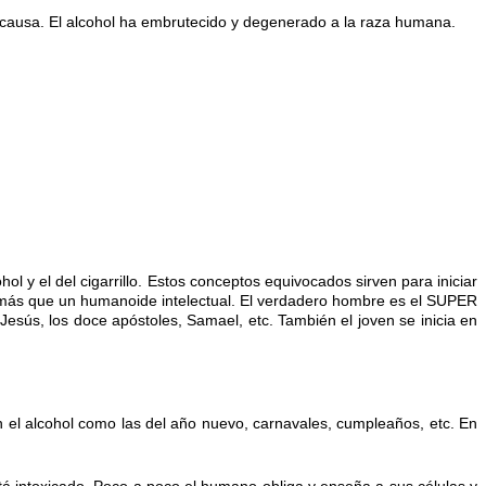
su causa. El alcohol ha embrutecido y degenerado a la raza humana.
ol y el del ci
garrillo. Estos conceptos equivocados sirven para iniciar
es más que un humanoide intelectual. El verdadero hombre es el SUPER
Jesús, los do
ce apóstoles, Samael, etc. También el joven se inicia en
en el alcohol como las del año nuevo, carnavales, cumpleaños, etc. En
á intoxicado. Poco a poco el humano obliga y enseña a sus células y