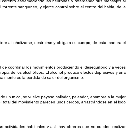
el cerebro estremeciendo las neuronas y retardando sus mensajes al
 torrente sanguíneo, y ejerce control sobre el centro del habla, de la
ere alcoholizarse, destruirse y obliga a su cuerpo, de esta manera el
ad de coordinar los movimientos produciendo el desequilibrio y a veces
propia de los alcohólicos. El alcohol produce efectos depresivos y una
realmente es la pérdida de calor del organismo.
 de un mico, se vuelve payaso bailador, peleador, enamora a la mujer
l total del movimiento parecen unos cerdos, arrastrándose en el lodo
sus actividades habituales y así, hay obreros que no pueden realizar