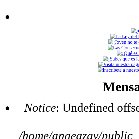
Mensa
Notice
: Undefined offs
/home/anaegzgv/public_