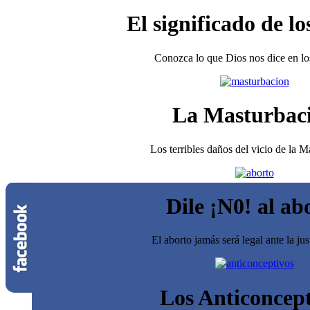
El significado de lo
Conozca lo que Dios nos dice en los
La Masturbac
Los terribles daños del vicio de la 
Dile ¡N0! al ab
El aborto jamás será legal ante la jus
Los Anticoncept