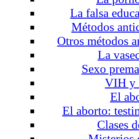
La falsa educ
Métodos anti
Otros métodos a
La vase
Sexo prema
VIH y 
El ab
El aborto: test
Clases d
Misterios 