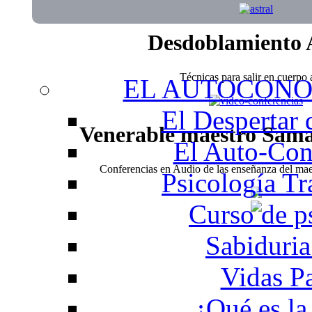
Desdoblamiento 
Técnicas para salir en cuerpo a
EL AUTOCONO
El Despertar
Venerable maestro Sam
El Auto-Con
Conferencias en Audio de las enseñanza del m
Psicología Tr
Curso de p
Sabiduria
Vidas P
¿Qué es la