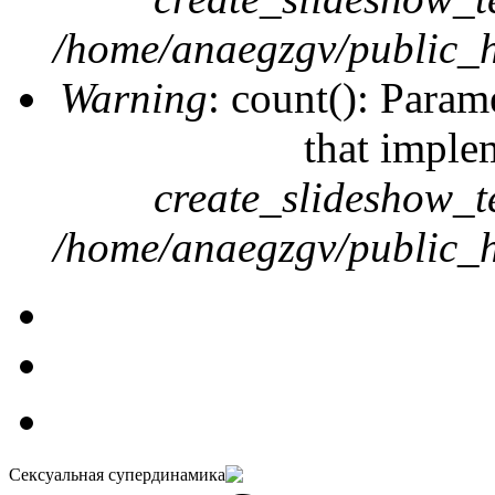
/home/anaegzgv/public_h
Warning
: count(): Param
that imple
create_slideshow_t
/home/anaegzgv/public_h
Сексуальная супердинамика