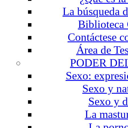
La búsqueda d
Biblioteca
Contáctese c
Área de Te
PODER DE
Sexo: expresi
Sexo y na
Sexo y d
La mastu
La porno