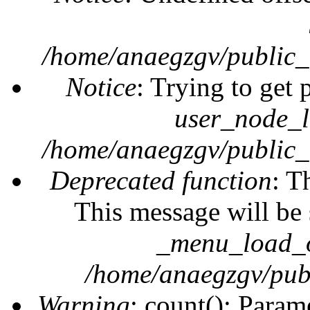
/home/anaegzgv/public_
Notice
: Trying to get 
user_node_l
/home/anaegzgv/public_
Deprecated function
: T
This message will be 
_menu_load_o
/home/anaegzgv/publ
Warning
: count(): Param