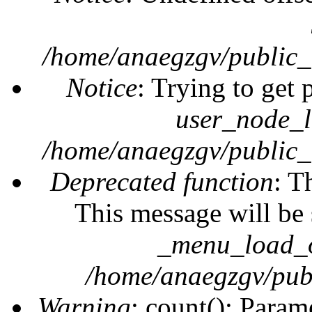
/home/anaegzgv/public_
Notice
: Trying to get 
user_node_l
/home/anaegzgv/public_
Deprecated function
: T
This message will be 
_menu_load_o
/home/anaegzgv/publ
Warning
: count(): Param