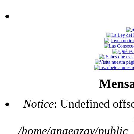
Mensa
Notice
: Undefined offs
/home/anaegzgv/public_