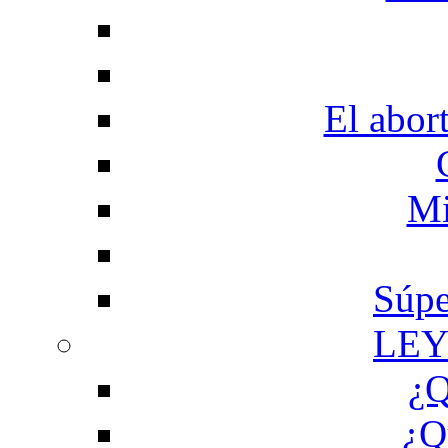
El abor
Mi
Súpe
LEY
¿Q
¿Q