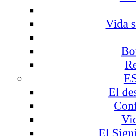
Vida s
Bo
Re
E
El de
Conf
Vi
El Sign