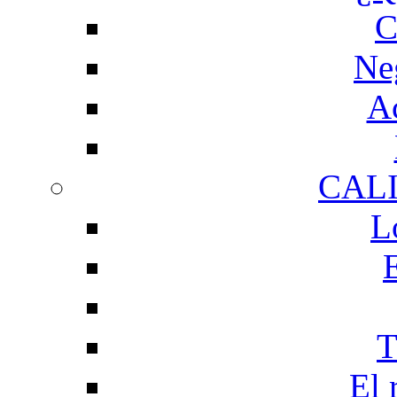
C
Ne
Ac
CAL
L
T
El 