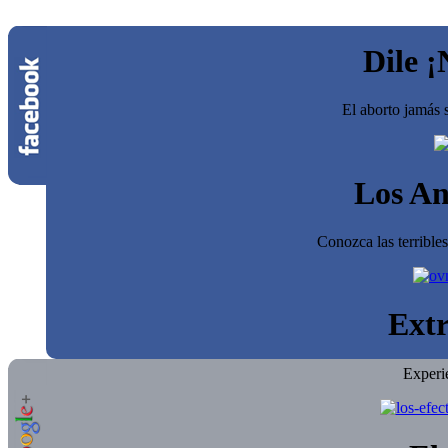
Dile ¡
El aborto jamás s
Los An
Conozca las terrible
Extr
Experi