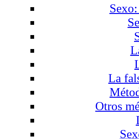
Sexo:
Se
L
La fal
Métod
Otros mé
Sex