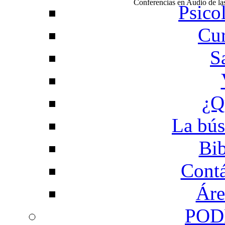
Conferencias en Audio de l
Psico
Cur
S
¿Q
La bús
Bib
Contá
Áre
POD