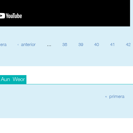
era
‹ anterior
…
38
39
40
41
42
 Aun Weor
« primera