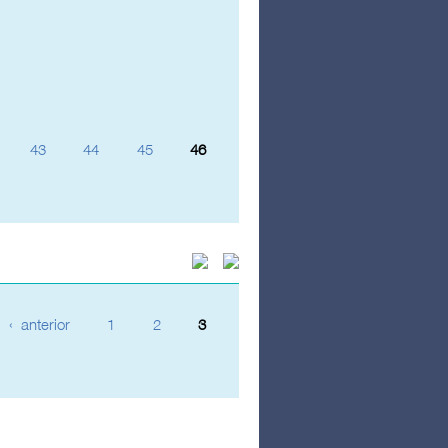
43
44
45
46
‹ anterior
1
2
3