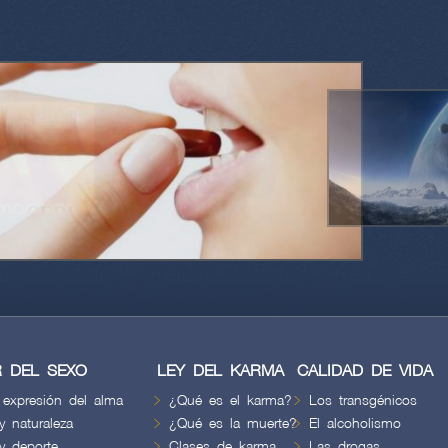
Extraterrestres
Experiencias de iniciados…
 DEL SEXO
LEY DEL KARMA
CALIDAD DE VIDA
 expresión del alma
¿Qué es el karma?
Los transgénicos
y naturaleza
¿Qué es la muerte?
El alcoholismo
y deporte
Clases de karma
Las drogas