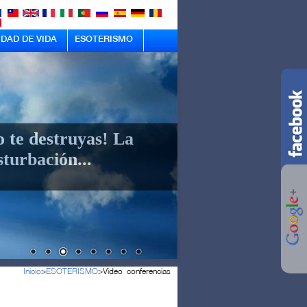
IDAD DE VIDA
ESOTERISMO
o te destruyas! La
turbación...
Inicio
>
ESOTERISMO
>
Video conferencias