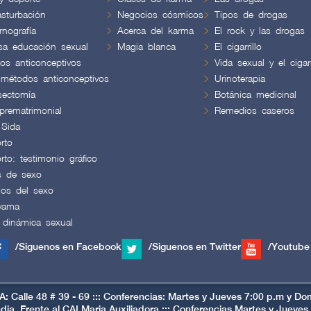
sturbación
Negocios cósmicos
Tipos de drogas
nografía
Acerca del karma
El rock y las drogas
lsa educación sexual
Magia blanca
El cigarrillo
os anticonceptivos
Vida sexual y el cigarr
 métodos anticonceptivos
Urinoterapia
sectomía
Botánica medicinal
prematrimonial
Remedios caseros
 Sida
rto
rto: testimonio gráfico
s de sexo
ios del sexo
yama
 dinámica sexual
/Siguenos en Facebook
/Siguenos en Twitter
/Youtube
Calle 48 # 39 - 69 ::: Conferencias: Martes y Jueves 7:00 p.m y Do
, Frente al CAI Maria Auxiliadora ::: Conferencias Martes y Jueve