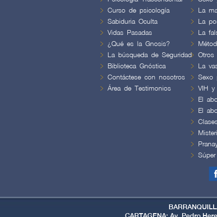
Curso de psicología
La ma
Sabiduria Oculta
La por
Vidas Pasadas
La fa
¿Qué es la Gnosis?
Métod
La búsqueda de Seguridad
Otros
Biblioteca Gnóstica
La va
Contáctese con nosotros
Sexo 
Área de Testimonios
VIH y
El abo
El abo
Clase
Mister
Prana
Súper
BARRANQUILLA: 
CARTAGENA: Av. Pedro Heredia