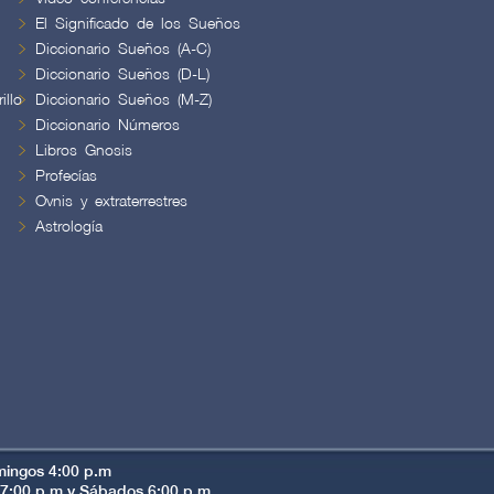
El Significado de los Sueños
Diccionario Sueños (A-C)
Diccionario Sueños (D-L)
illo
Diccionario Sueños (M-Z)
Diccionario Números
Libros Gnosis
Profecías
Ovnis y extraterrestres
Astrología
mingos 4:00 p.m
s 7:00 p.m y Sábados 6:00 p.m