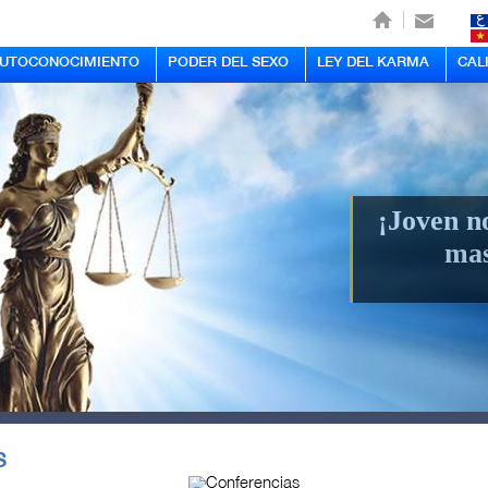
AUTOCONOCIMIENTO
PODER DEL SEXO
LEY DEL KARMA
CAL
¡Joven n
mas
s