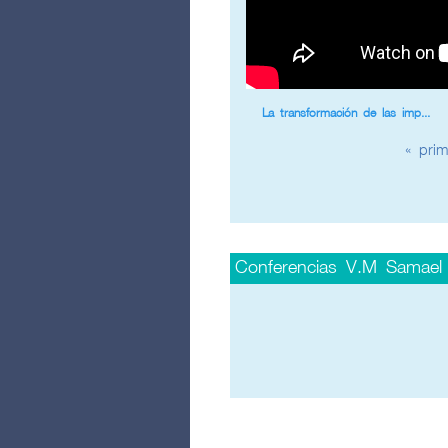
La transformación de las imp...
Páginas
« prim
Conferencias V.M Samael
Páginas