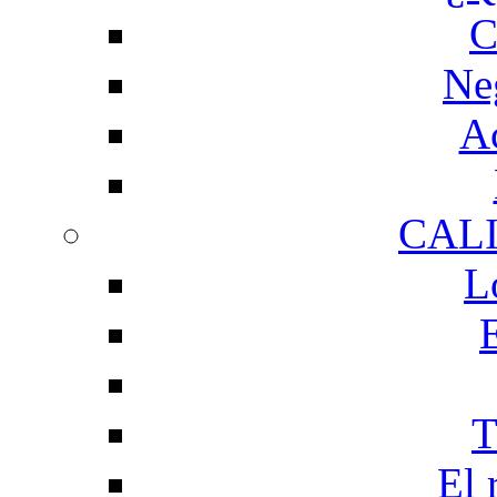
C
Ne
Ac
CAL
L
T
El 