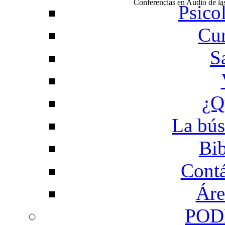
Conferencias en Audio de l
Psico
Cur
S
¿Q
La bús
Bib
Contá
Áre
POD