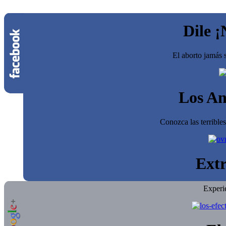
Dile ¡
El aborto jamás s
Los An
Conozca las terrible
Extr
Experi