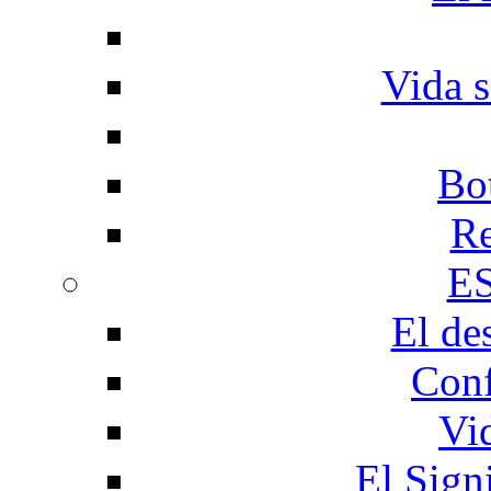
Vida s
Bo
Re
E
El de
Conf
Vi
El Sign