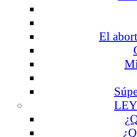
El abor
Mi
Súpe
LEY
¿Q
¿Q