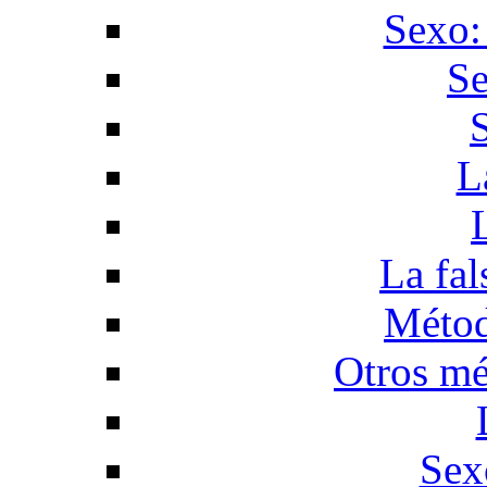
Sexo:
Se
L
La fal
Métod
Otros mé
Sex