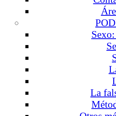
Áre
POD
Sexo:
Se
L
La fal
Métod
Otros mé