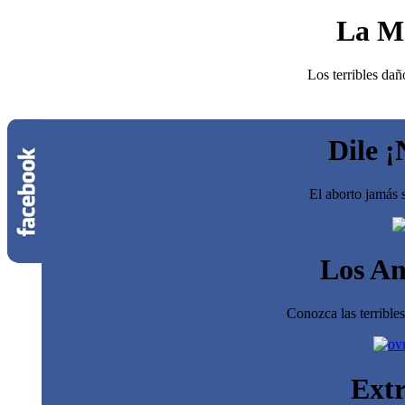
La M
Los terribles dañ
Dile ¡
El aborto jamás s
Los An
Conozca las terrible
Extr