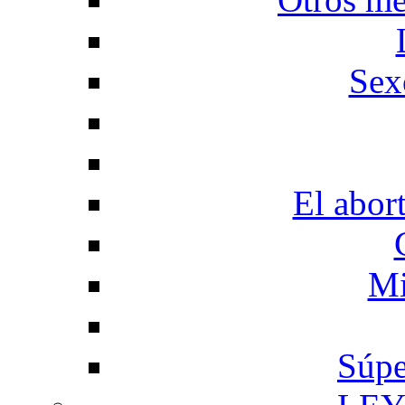
Sex
El abor
Mi
Súpe