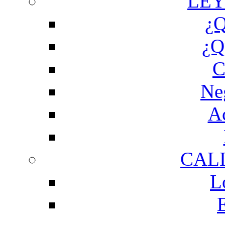
LEY
¿Q
¿Q
C
Ne
Ac
CAL
L