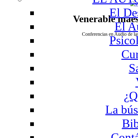
El De
Venerable mae
El A
Conferencias en Audio de l
Psico
Cur
S
¿Q
La bús
Bib
Contá