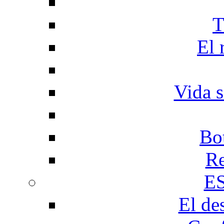
T
El 
Vida s
Bo
Re
E
El de