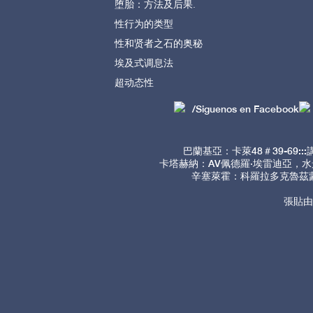
堕胎：方法及后果.
性行为的类型
性和贤者之石的奥秘
埃及式调息法
超动态性
/Siguenos en Facebook
巴蘭基亞：卡萊48＃39-69:
卡塔赫納：AV佩德羅·埃雷迪亞，水景
辛塞萊霍：科羅拉多克魯茲蒙塔
張貼由