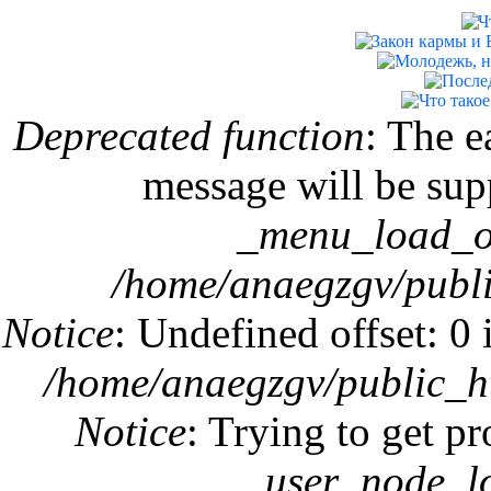
Error message
Deprecated function
: The e
message will be supp
_menu_load_ob
/home/anaegzgv/publi
Notice
: Undefined offset: 0
/home/anaegzgv/public_h
Notice
: Trying to get p
user_node_l