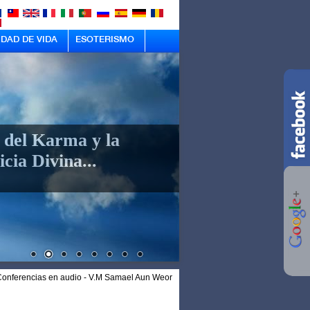
IDAD DE VIDA
ESOTERISMO
 del Karma y la
icia Divina...
onferencias en audio - V.M Samael Aun Weor