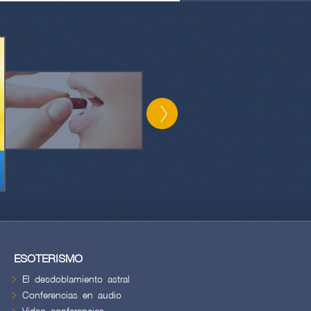
ESOTERISMO
El desdoblamiento astral
Conferencias en audio