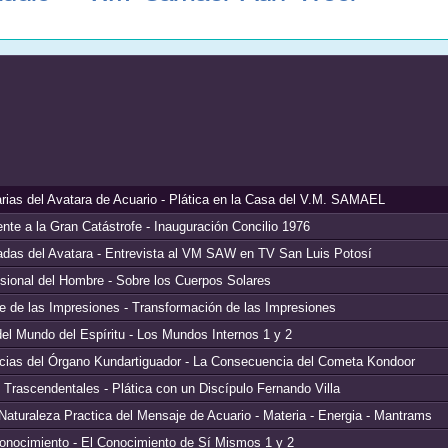
arias del Avatara de Acuario - Plática en la Casa del V.M. SAMAEL
ente a la Gran Catástrofe - Inauguración Concilio 1976
adas del Avatara - Entrevista al VM SAW en TV San Luis Potosí
ional del Hombre - Sobre los Cuerpos Solares
te de las Impresiones - Transformación de las Impresiones
el Mundo del Espíritu - Los Mundos Internos 1 y 2
ias del Órgano Kundartiguador - La Consecuencia del Cometa Kondoor
Trascendentales - Plática con un Discípulo Fernando Villa
Naturaleza Practica del Mensaje de Acuario - Materia - Energia - Mantrams
oconocimiento - El Conocimiento de Sí Mismos 1 y 2