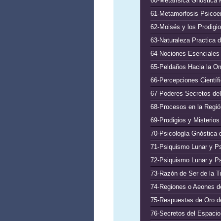
60-Metafísica Gnóstica 
61-Metamorfosis Psicoem
62-Moisés y los Prodigio
63-Naturaleza Practica d
64-Nociones Esenciales 
65-Peldaños Hacia la Omn
66-Percepciones Científi
67-Poderes Secretos del
68-Procesos en la Región
69-Prodigios y Misterios
70-Psicología Gnóstica d
71-Psiquismo Lunar y Ps
72-Psiquismo Lunar y Ps
73-Razón de Ser de la T
74-Regiones o Aeones de
75-Respuestas de Oro del
76-Secretos del Espacio