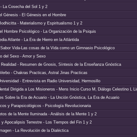
- La Cosecha del Sol 1 y 2
el Génesis - El Génesis en el Hombre
Bodhicitta - Materialismo y Espiritualismo 1 y 2
del Hombre Psicológico - La Organización de la Psiquis
dia Atlante - La Era de Hierro en la Atlántida
l Sabor Vida-Las cosas de la Vida como un Gimnasio Psicológico
co del Sexo - Amor y Sexo
 Realidad - Resumen de Gnosis, Síntesis de la Enseñanza Gnóstica
 Verbo - Chakras Practicas, Astral Jinas Practicas
niversidad - Entrevista en Radio Universidad, Hermosillo
ntal Dirigida a Los Misioneros - Mens Inicio Curso M, Diálogo Celestino L L
es Sobre la Era de Acuario - La Unción Gnóstica, La Era de Acuario
os y Parapsicológicos - Psicología Revolucionaria
os de la Mente Iluminada - Análisis de la Mente 1 y 2
y Apocalipsis Terrestre - Los Tiempos del Fin 1 y 2
Imagen - La Revolución de la Dialéctica