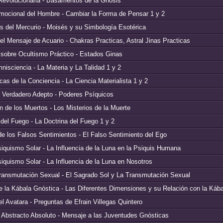
Revolucionaria - Basamentos de la Gnosis
ocional del Hombre - Cambiar la Forma de Pensar 1 y 2
s del Mercurio - Moisés y su Simbología Esotérica
el Mensaje de Acuario - Chakras Practicas, Astral Jinas Practicas
sobre Ocultismo Práctico - Estados Ginas
isciencia - La Materia y La Talidad 1 y 2
cas de la Conciencia - La Ciencia Materialista 1 y 2
 Verdadero Adepto - Poderes Psíquicos
 de los Muertos - Los Misterios de la Muerte
 del Fuego - La Doctrina del Fuego 1 y 2
e los Falsos Sentimientos - El Falso Sentimiento del Ego
iquismo Solar - La Influencia de la Luna en la Psiquis Humana
iquismo Solar - La Influencia de la Luna en Nosotros
ransmutación Sexual - El Sagrado Sol y La Transmutación Sexual
 la Kábala Gnóstica - Las Diferentes Dimensiones y su Relación con la Kába
 Avatara - Preguntas de Efrain Villegas Quintero
 Abstracto Absoluto - Mensaje a las Juventudes Gnósticas