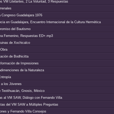
os VM Litelantes, 2 La Voluntad, 3 Respuestas
rrenales
ra Congreso Guadalajara 1976
ncia en Guadalajara, Encuentro Internacional de la Cultura Hermética
promiso del Bautismo
igma Femenino, Respuestas ED+.mp3
Ruinas de Xochicalco
 Obra
tación de Bodhicitta
nsformación de Impresiones
radimenciones de la Naturaleza
Entropía
e a los Jóvenes
de Teotihuacán, Gnosis, México
tas al VM SAW, Diálogo con Fernando Villa
stas del VM SAW a Múltiples Preguntas
iones y Fernando Villa Consejos