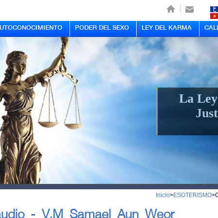
AUTOCONOCIMIENTO
PODER DEL SEXO
LEY DEL KARMA
CAL
La Ley
Just
Inicio
>
ESOTERISMO
>
C
audio - V.M Samael Aun Weor