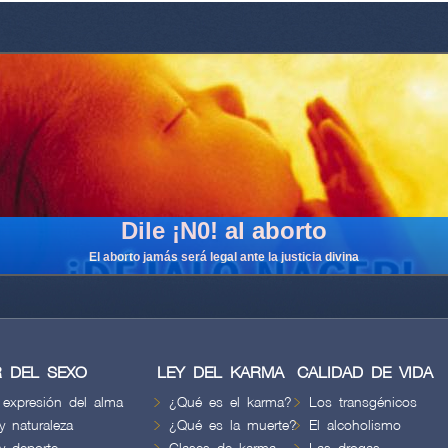
Dile ¡N0! al aborto
El aborto jamás será legal ante la justicia divina
 DEL SEXO
LEY DEL KARMA
CALIDAD DE VIDA
 expresión del alma
¿Qué es el karma?
Los transgénicos
y naturaleza
¿Qué es la muerte?
El alcoholismo