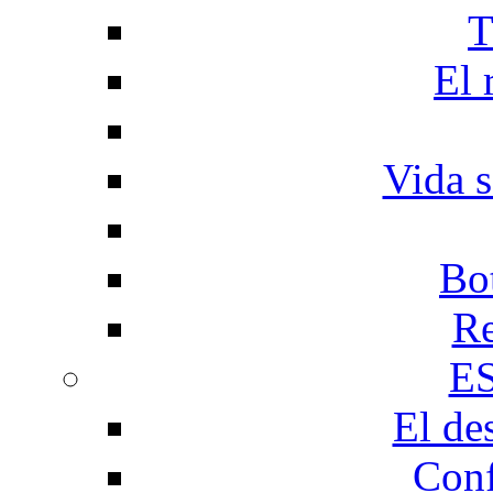
T
El 
Vida s
Bo
Re
E
El de
Conf