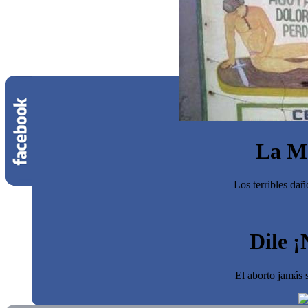
La M
Los terribles dañ
Dile ¡
El aborto jamás s