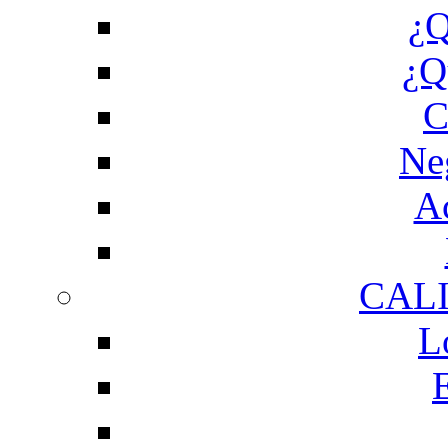
¿Q
¿Q
C
Ne
Ac
CAL
L