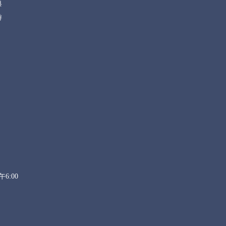
典
游
6:00