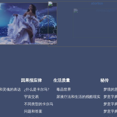
说NO！流产
流产永远是合法的，神圣的正义
因果报应律
生活质量
秘传
和灵魂的表达
¿什么是卡尔马?
毒品世界
梦境的
宇宙交易
尿液疗法和生活的残酷现实
梦意字典 
不同类型的卡尔马
梦意字典 
问题和答案
梦意字典 