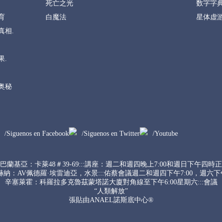
死亡之光
数字字
育
白魔法
星体虚
真相.
果.
奥秘
/Siguenos en Facebook
/Siguenos en Twitter
/Youtube
巴蘭基亞：卡萊48＃39-69:::講座：週二和週四晚上7:00和週日下午四時正
納：AV佩德羅·埃雷迪亞，水景:::佑蔡會議週二和週四下午7:00，週六下午
辛塞萊霍：科羅拉多克魯茲蒙塔諾大廈對角線至下午6:00星期六:::會議
“人類解放”
張貼由ANAEL諾斯底中心®