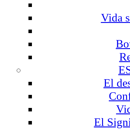
Vida s
Bo
Re
E
El de
Conf
Vi
El Sign