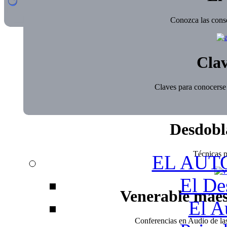
Conozca las conse
Clav
Claves para conocerse 
Desdobl
Técnicas pa
EL AUT
El De
Venerable mae
El A
Conferencias en Audio de l