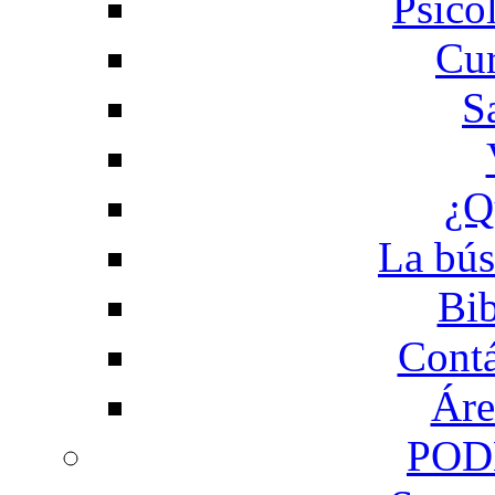
Psico
Cur
S
¿Q
La bús
Bib
Contá
Áre
POD