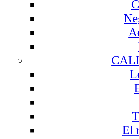
C
Ne
Ac
CAL
L
T
El 