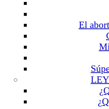
El abor
Mi
Súpe
LEY
¿Q
¿Q