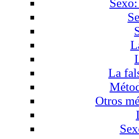
Sexo:
Se
L
La fal
Métod
Otros mé
Sex