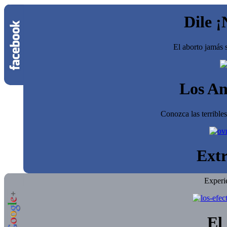
Dile ¡
El aborto jamás s
Los An
Conozca las terrible
Extr
Experi
El 