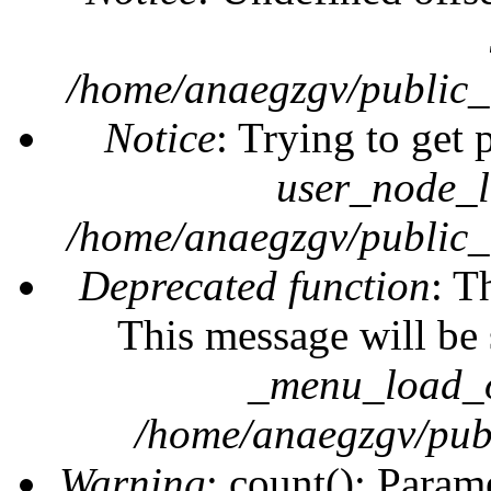
/home/anaegzgv/public_
Notice
: Trying to get 
user_node_l
/home/anaegzgv/public_
Deprecated function
: T
This message will be 
_menu_load_o
/home/anaegzgv/publ
Warning
: count(): Param