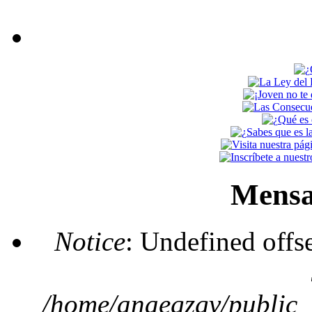
Mensa
Notice
: Undefined offs
/home/anaegzgv/public_