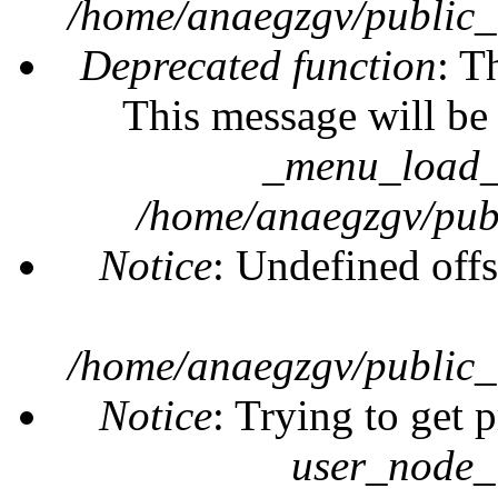
/home/anaegzgv/public_
Deprecated function
: T
This message will be 
_menu_load_o
/home/anaegzgv/publ
Notice
: Undefined offs
/home/anaegzgv/public_
Notice
: Trying to get 
user_node_