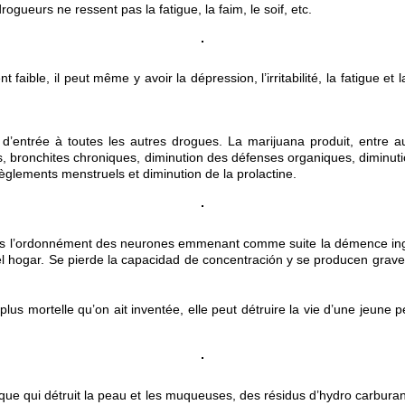
gueurs ne ressent pas la fatigue, la faim, le soif, etc.
t faible, il peut même y avoir la dépression, l’irritabilité, la fatigue
 d’entrée à toutes les autres drogues. La marijuana produit, entre au
ns, bronchites chroniques, diminution des défenses organiques, diminuti
règlements menstruels et diminution de la prolactine.
ans l’ordonnément des neurones emmenant comme suite la démence ingué
el hogar. Se pierde la capacidad de concentración y se producen grave
plus mortelle qu’on ait inventée, elle peut détruire la vie d’une jeun
qui détruit la peau et les muqueuses, des résidus d’hydro carburants