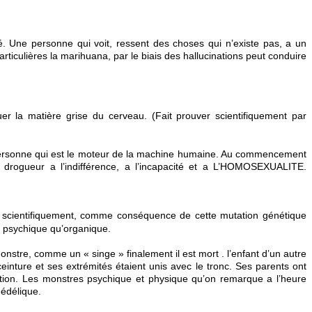
é. Une personne qui voit, ressent des choses qui n’existe pas, a un
iculières la marihuana, par le biais des hallucinations peut conduire
r la matière grise du cerveau. (Fait prouver scientifiquement par
la personne qui est le moteur de la machine humaine. Au commencement
 drogueur a l’indifférence, a l’incapacité et a L’HOMOSEXUALITE.
r scientifiquement, comme conséquence de cette mutation génétique
nt psychique qu’organique.
stre, comme un « singe » finalement il est mort . l’enfant d’un autre
inture et ses extrémités étaient unis avec le tronc. Ses parents ont
tation. Les monstres psychique et physique qu’on remarque a l’heure
hédélique.