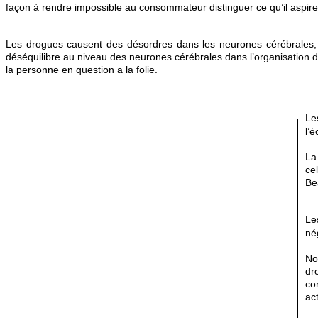
façon à rendre impossible au consommateur distinguer ce qu’il aspire
Les drogues causent des désordres dans les neurones cérébrales, pr
déséquilibre au niveau des neurones cérébrales dans l’organisation d
la personne en question a la folie.
Le
l’
La
ce
Be
Le
né
No
dr
co
ac