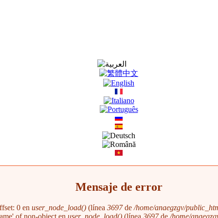
Mensaje de error
ffset: 0 en
user_node_load()
(línea
3697
de
/home/anaegzgv/public_htm
'name' of non-object en
user_node_load()
(línea
3697
de
/home/anaegzgv