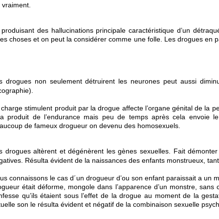
 vraiment.
oduisant des hallucinations principale caractéristique d’un détraqu
es choses et on peut la considérer comme une folle. Les drogues en part
s drogues non seulement détruirent les neurones peut aussi diminue
écographie).
 charge stimulent produit par la drogue affecte l’organe génital de 
la produit de l’endurance mais peu de temps après cela envoie le
aucoup de fameux drogueur on devenu des homosexuels.
s drogues altèrent et dégénèrent les gènes sexuelles. Fait démonte
gatives. Résulta évident de la naissances des enfants monstrueux, ta
us connaissons le cas d´un drogueur d’ou son enfant paraissait a un mon
ogueur était déforme, mongole dans l’apparence d’un monstre, sans ce
nfesse qu’ils étaient sous l’effet de la drogue au moment de la ges
tuelle son le résulta évident et négatif de la combinaison sexuelle psyc