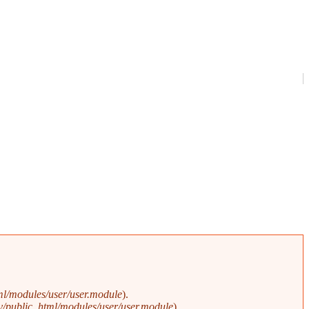
l/modules/user/user.module
).
/public_html/modules/user/user.module
).