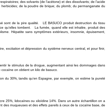
spiratoires; des solvants (de l’acétone) et des dissolvants; de l’acide
des herbicides; de la poudre de brique; du plomb; du permanganate du
qué sont de la pire qualité. LE BASUCO produit destruction du tissu
 qu’elles tombent. La fumée, quand elle est inhalée, produit des
olisme. Hépatite sans symptômes extérieurs, insomnie, épuisement,
, excitation et dépression du système nerveux central, et pour finir,
sentir le stimulus de la drogue, augmentant ainsi les dommages dans
de cocaïne on obtient un kilo de basuco.
iron du 30%, tandis qu’en Espagne, par exemple, on estime la pureté
cre 25%, lidocaïnes ou xiloïdine 14%. Dans un autre échantillon on a
nt des muqueuses et des effets pareils à ceux de la cocaïne base, de