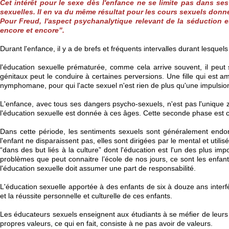
Cet intérêt pour le sexe dès l'enfance ne se limite pas dans se
sexuelles. Il en va du même résultat pour les cours sexuels donné
Pour Freud, l'aspect psychanalytique relevant de la séduction est
encore et encore”.
Durant l'enfance, il y a de brefs et fréquents intervalles durant lesqu
l'éducation sexuelle prématurée, comme cela arrive souvent, il peut
génitaux peut le conduire à certaines perversions. Une fille qui est 
nymphomane, pour qui l'acte sexuel n'est rien de plus qu'une impulsio
L'enfance, avec tous ses dangers psycho-sexuels, n'est pas l'unique
l'éducation sexuelle est donnée à ces âges. Cette seconde phase es
Dans cette période, les sentiments sexuels sont généralement endorm
l'enfant ne disparaissent pas, elles sont dirigées par le mental et uti
“dans des but liés à la culture” dont l'éducation est l'un des plus 
problèmes que peut connaitre l’école de nos jours, ce sont les enfan
l'éducation sexuelle doit assumer une part de responsabilité.
L'éducation sexuelle apportée à des enfants de six à douze ans interfè
et la réussite personnelle et culturelle de ces enfants.
Les éducateurs sexuels enseignent aux étudiants à se méfier de leurs 
propres valeurs, ce qui en fait, consiste à ne pas avoir de valeurs.