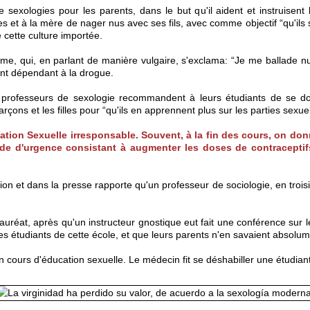
de sexologies pour les parents, dans le but qu'il aident et instruisent
es et à la mère de nager nus avec ses fils, avec comme objectif “qu'ils
 cette culture importée.
e, qui, en parlant de manière vulgaire, s'exclama: “Je me ballade n
nant dépendant à la drogue.
s professeurs de sexologie recommandent à leurs étudiants de se do
rçons et les filles pour “qu'ils en apprennent plus sur les parties sexuel
ion Sexuelle irresponsable. Souvent, à la fin des cours, on donne
ode d'urgence consistant à augmenter les doses de contraceptif
sion et dans la presse rapporte qu'un professeur de sociologie, en tro
at, après qu'un instructeur gnostique eut fait une conférence sur les c
s étudiants de cette école, et que leurs parents n'en savaient absolum
n cours d'éducation sexuelle. Le médecin fit se déshabiller une étudiant