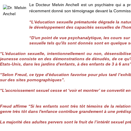
Le Docteur Melvin Anchell est un psychiatre qui a pr
récemment donné son témoignage devant la Commission 
“L'éducation sexuelle prématurée dégrade la nature
le développement des capacités sexuelles de l'ho
“D'un point de vue psychanalytique, les cours sur 
sexuelle tels qu'ils sont donnés sont en quelque so
“L'éducation sexuelle, intentionnellement ou non, désensibilise c
jeunesse consiste en des démonstrations de dénudés, de ce qu'es
Etats-Unis, dans les jardins d'enfants, à des enfants de 3 à 6 ans”
“Selon Freud, ce type d'éducation favorise pour plus tard l’exhibi
sur des sites pornographiques”.
“L'accroissement sexuel cesse et ‘voir et montrer’ se convertit e
Freud affirme “Si les enfants sont très tôt témoins de la relatio
genre très tôt dans l'enfance contribue grandement à une prédisp
La majorité des adultes pervers sont le fruit de l’intérêt sexuel 