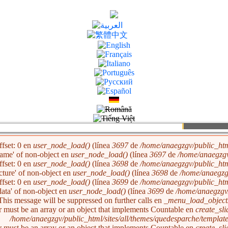
ffset: 0 en
user_node_load()
(línea
3697
de
/home/anaegzgv/public_htm
'name' of non-object en
user_node_load()
(línea
3697
de
/home/anaegzgv
ffset: 0 en
user_node_load()
(línea
3698
de
/home/anaegzgv/public_htm
icture' of non-object en
user_node_load()
(línea
3698
de
/home/anaegzg
ffset: 0 en
user_node_load()
(línea
3699
de
/home/anaegzgv/public_htm
'data' of non-object en
user_node_load()
(línea
3699
de
/home/anaegzgv/
 This message will be suppressed on further calls en
_menu_load_object
r must be an array or an object that implements Countable en
create_sl
/home/anaegzgv/public_html/sites/all/themes/quedesparche/templat
r must be an array or an object that implements Countable en
create_sl