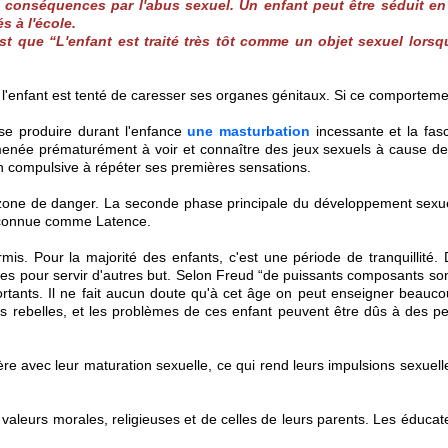
s conséquences par l'abus sexuel. Un enfant peut être séduit en
s à l'école.
 que “L'enfant est traité très tôt comme un objet sexuel lorsqu'o
els l'enfant est tenté de caresser ses organes génitaux. Si ce comporte
 se produire durant l'enfance
une masturbation
incessante et la fas
amenée prématurément à voir et connaître des jeux sexuels à cause de 
n compulsive à répéter ses premières sensations.
 zone de danger. La seconde phase principale du développement sexuel
t connue comme Latence.
is. Pour la majorité des enfants, c'est une période de tranquillité.
lisées pour servir d'autres but. Selon Freud “de puissants composants so
importants. Il ne fait aucun doute qu'à cet âge on peut enseigner bea
ts rebelles, et les problèmes de ces enfant peuvent être dûs à des p
re avec leur maturation sexuelle, ce qui rend leurs impulsions sexuelle
valeurs morales, religieuses et de celles de leurs parents. Les éduca