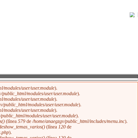
¡Joven no te destruyas! La
masturbación...
l/modules/user/user.module
).
/public_html/modules/user/user.module
).
l/modules/user/user.module
).
v/public_html/modules/user/user.module
).
l/modules/user/user.module
).
public_html/modules/user/user.module
).
s()
(línea
579
de
/home/anaegzgv/public_html/includes/menu.inc
).
ideshow_temas_varios()
(línea
120
de
e.php
).
ideshow_temas_varios()
(línea
120
de