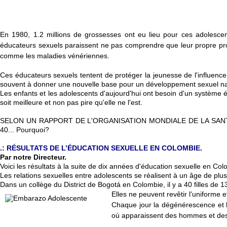
En 1980, 1.2 millions de grossesses ont eu lieu pour ces adolesc
éducateurs sexuels paraissent ne pas comprendre que leur propre pro
comme les maladies vénériennes.
Ces éducateurs sexuels tentent de protéger la jeunesse de l'influen
souvent à donner une nouvelle base pour un développement sexuel nat
Les enfants et les adolescents d'aujourd'hui ont besoin d'un système éd
soit meilleure et non pas pire qu'elle ne l'est.
SELON UN RAPPORT DE L'ORGANISATION MONDIALE DE LA SANTÉ: En 19
40... Pourquoi?
.: RÉSULTATS DE L’ÉDUCATION SEXUELLE EN COLOMBIE.
Par notre Directeur.
Voici les résultats à la suite de dix années d'éducation sexuelle en Col
Les relations sexuelles entre adolescents se réalisent à un âge de plus
Dans un collège du District de Bogotá en Colombie, il y a 40 filles de 1
Elles ne peuvent revêtir l'uniforme e
Chaque jour la dégénérescence et la
où apparaissent des hommes et des f