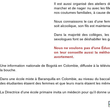
Il est aussi organisé des ateliers 
marcher et de nager nu avec les fill
nos coutumes familiales, à cause de
Nous connaissons le cas d'une femm
soit alcoolique, son fils est mainte
Dans la majorité des collèges, le
sexologues font se déshabiller les ga
Nous ne voulons pas d'une Éducat
on leur conseille aussi la méth
avortement.
Une information nationale de Bogotá en Colombie, diffusée à la télévi
la bouche.
Dans une école mixte à Baranquilla en Colombie, au niveau du baccalauré
des étudiantes étaient des femmes et que leurs maris étaient les même
La Directrice d'une école primaire invita un médecin pour qu'il donne u