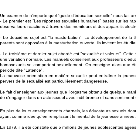
Un examen de n'importe quel “guide d'éducation sexuelle” nous fait arri
- Le premier est “Les réponses sexuelles humaines” basés sur les rapp
observa leurs réactions à travers des moniteurs et des appareils élect
- Le deuxième sujet est “la masturbation”. Le développement de la th
parents sont opposées à la masturbation ouverte, ils invitent les étudi
- Le troisième et dernier sujet abordé est “sexualité et valeurs”. Cet
une variation normale. Les manuels conseillent aux professeurs d'édu
homosexuels se comportent sexuellement. On enseigne alors aux étu
période dite “Latence”.
La mauvaise orientation en matière sexuelle peut entraîner la jeunes
pervers de la sexualité est particulièrement dangereuse.
Le fait d'enseigner aux jeunes que l'orgasme obtenu de quelque maniè
de s'engager dans un acte sexuel avec indifférence et sans sentiment d
En plus de leurs enseignements charnels, les éducateurs sexuels donnen
ayant comme idée qu'en remplissant le mental de la jeunesse années apr
En 1979, il a été constaté que 5 millions de jeunes adolescentes âgées d