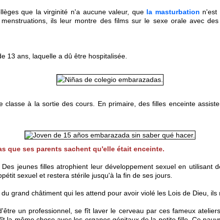
lèges que la virginité n'a aucune valeur, que
la masturbation
n'est 
 menstruations, ils leur montre des films sur le sexe orale avec des 
e 13 ans, laquelle a dû être hospitalisée.
lasse à la sortie des cours. En primaire, des filles enceinte assiste
as que ses parents sachent qu'elle était enceinte.
Des jeunes filles atrophient leur développement sexuel en utilisant 
étit sexuel et restera stérile jusqu'à la fin de ses jours.
 du grand châtiment qui les attend pour avoir violé les Lois de Dieu, il
'être un professionnel, se fît laver le cerveau par ces fameux atelier
t la même chose avec les organes génitaux de la petite fille. Ce pauvre p