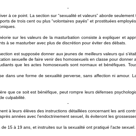
ver à ce point. La section sur “sexualité et valeurs” aborde seulement 
orts de trois cent ou plus “volontaires payés” et prostituées employé
roniques.
éorie sur les valeurs de la masturbation consiste à expliquer et appr
ants à se masturber avec plus de discrétion pour éviter des débats.
te section est supposée donner aux jeunes de meilleurs valeurs qui s'é
cation sexuelle de faire venir des homosexuels en classe pour donner
diants que les actes homosexuels sont normaux et bénéfiques. Tous
se dans une forme de sexualité perverse, sans affection ni amour. La
re que ce soit est bénéfique, peut rompre leurs défenses psychologiq
e culpabilité.
t à leurs élèves des instructions détaillées concernant les anti contr
ès années avec l'endoctrinement sexuel, ils éviteront les grossesses c
e 15 à 19 ans, et instruites sur la sexualité ont pratiqué l'acte sexuel.