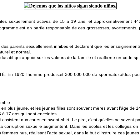
entes sexuellement actives de 15 à 19 ans, et approximativement 4
gramme est en partie responsable de ces grossesses, avortements, pe
ce des parents sexuellement inhibés et déclarent que les enseigneme
urel et normal.
ucatif qui appuie sur les valeurs de la famille et réaffirme un code spi
20 l'homme produisait 300 000 000 de spermatozoïdes pour un ce
ombie:
 en plus jeune, et les jeunes filles sont souvent mères avant l'âge de 1
3 à 17 ans qui sont enceintes.
t assistent aux cours en sweat-shirt. Le pire, c'est qu'elles ne savent pa
 corruption sexuelle augmentent. Dans les écoles et les collèges on m
emmes nus, réalisant l'acte sexuel, dans le but d'instruire ces jeunes