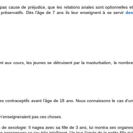
pas cause de préjudice, que les relations anales sont optionnelles et
préservatifs. Dès l'âge de 7 ans ils leur enseignent à se servir
des
nt aux cours, les jeunes se détruisent par la masturbation, le nombre
des contraceptifs avant l'âge de 18 ans. Nous connaissons le cas d'un
s n'enseigneraient pas ces choses.
s de sexologie: Il nagea avec sa fille de 3 ans, lui montra ses organes
ersonnage se cru très intelligent. Un jour l'oncle de la petite fille qui