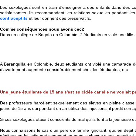
Les sexologues sont en train d'enseigner à des enfants dans des col
satisfaisantes. Ils recommandent les relations sexuelles pendant les
contraceptifs
et leur donnent des préservatifs.
Comme conséquences nous avons ceci:
Dans un collège de Bogota en Colombie, 7 étudiants en violé une fille d
A Baranquilla en Colombie, deux étudiants ont violé une camarade de c
d'avortement augmente considérablement chez les étudiantes, etc.
Une jeune étudiante de 15 ans s'est suicidée car elle ne voulait p
Des professeurs harcèlent sexuellement des élèves en pleine classe. 
jeune de 15 ans qui pendant un an utilisa des injections, il perdit son app
Si ces sexologues étaient conscients du mal qu'ils font à la jeunesse et
Nous connaissons le cas d'un père de famille ignorant, qui, en dépit d
génitaux en lui indiquant comment on appelle chacun d'eux, ensuite il fî