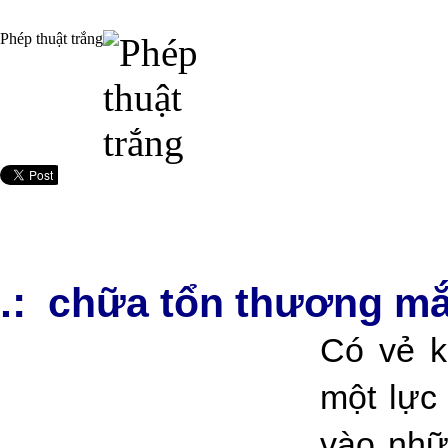
Phép thuật trắng
.:
chữa tổn thương mắt
Có vẻ k
một lực 
vào nhữ