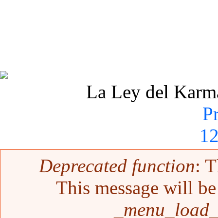
La Ley del Karma 
P
1
Mensaje de error
Deprecated function
: T
This message will be 
_menu_load_o