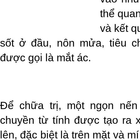
thể quan
và kết q
sốt ở đầu, nôn mửa, tiêu c
được gọi là mắt ác.
Để chữa trị, một ngọn nến
chuyền từ tính được tạo ra 
lên, đặc biệt là trên mặt và m