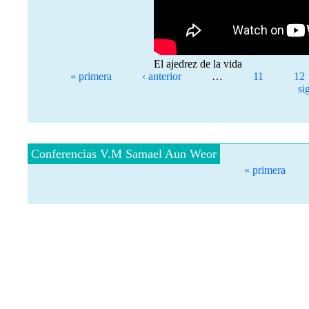
El ajedrez de la vida
Páginas
« primera
‹ anterior
…
11
12
si
Conferencias V.M Samael Aun Weor
Páginas
« primera