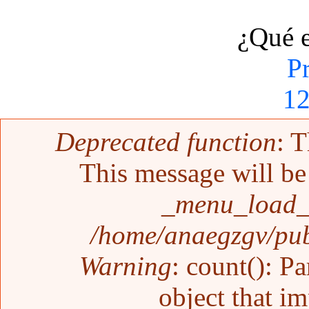
¿Qué 
P
1
Mensaje de error
Deprecated function
: T
This message will be 
_menu_load_o
/home/anaegzgv/pub
Warning
: count(): P
object that i