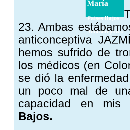
María
T
Países Bajos
23. Ambas estábamos
Anticonceptivos
anticonceptiva JAZ
hemos sufrido de tro
los médicos (en Colo
se dió la enfermedad p
un poco mal de un
capacidad en mis
Bajos.