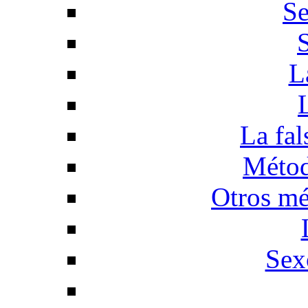
Se
L
La fal
Métod
Otros mé
Sex