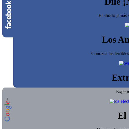
Dile ¡
El aborto jamás s
Los An
Conozca las terrible
Extr
Experi
El 