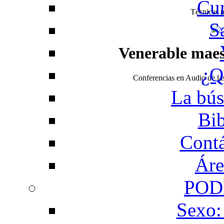
Cur
Técnicas pa
S
Venerable mae
¿Q
Conferencias en Audio de l
La bús
Bib
Contá
Áre
POD
Sexo: