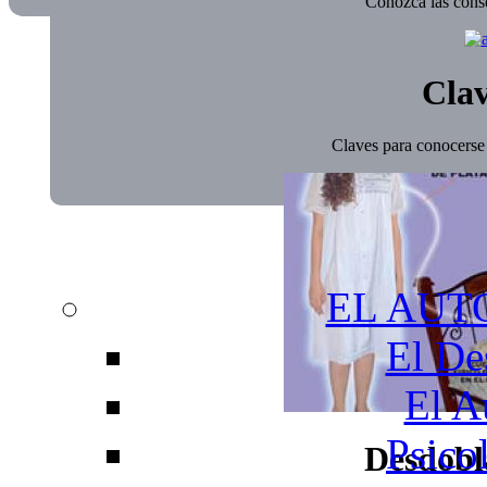
Conozca las conse
Clav
Claves para conocerse 
EL AUT
El De
El A
Psico
Desdobl