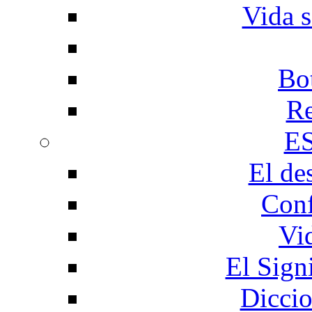
Vida s
Bo
Re
E
El de
Conf
Vi
El Sign
Diccio