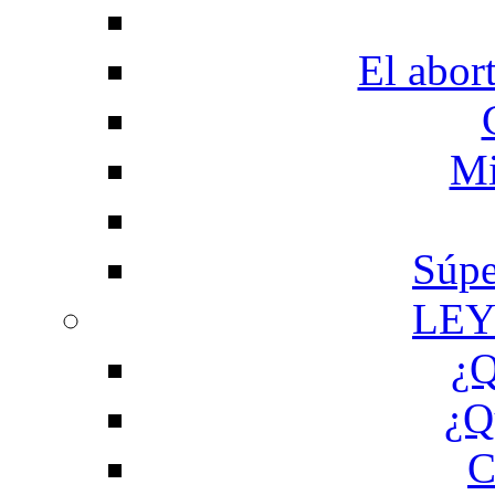
El abor
Mi
Súpe
LEY
¿Q
¿Q
C