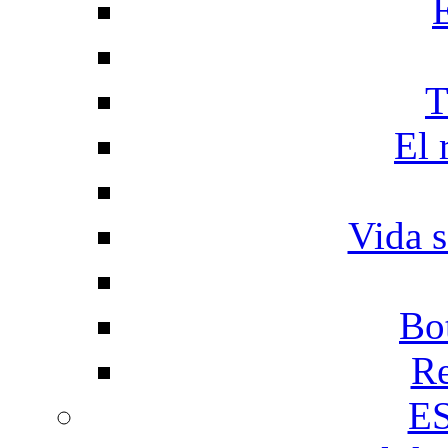
T
El 
Vida s
Bo
Re
E