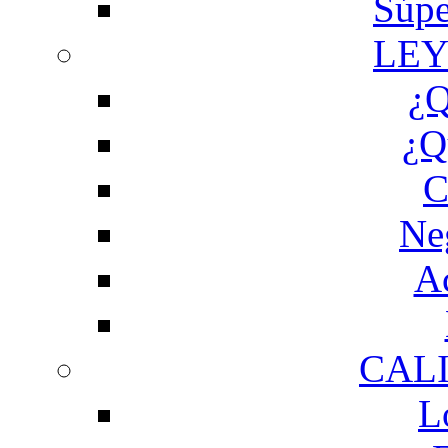
Súpe
LEY
¿Q
¿Q
C
Ne
Ac
CAL
L