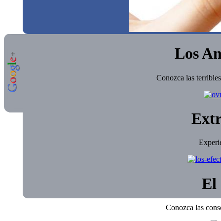
Los An
Conozca las terrible
Extr
Experi
El 
Conozca las conse