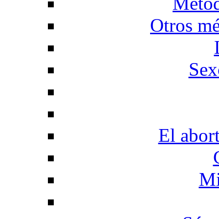
Métod
Otros mé
Sex
El abor
Mi