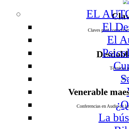
EL AUT
Clav
El De
Claves para conocerse 
El A
Psico
Desdobl
Cur
Técnicas pa
S
Venerable mae
¿Q
Conferencias en Audio de l
La bús