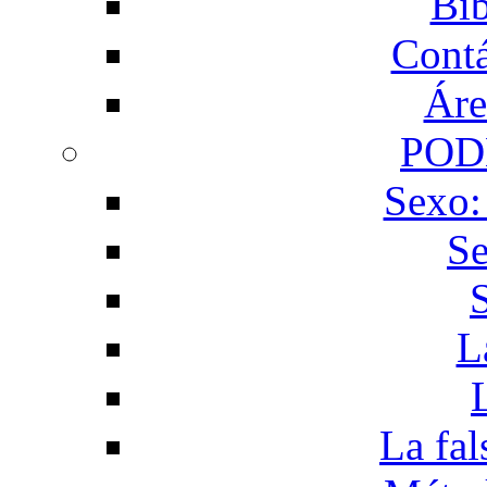
Bib
Contá
Áre
POD
Sexo:
Se
L
La fal