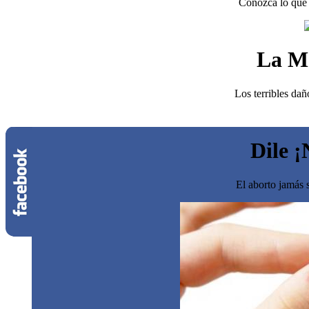
Conozca lo que 
La M
Los terribles dañ
Dile ¡
El aborto jamás s