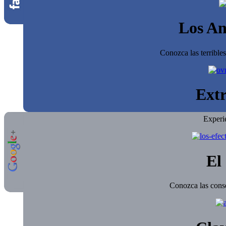
Los An
Conozca las terrible
Extr
Experi
El 
Conozca las conse