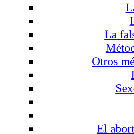
L
La fal
Métod
Otros mé
Sex
El abor