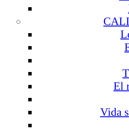
CAL
L
T
El 
Vida s