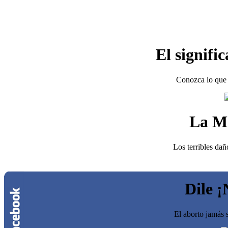
El signifi
Conozca lo que 
La M
Los terribles dañ
Dile ¡
El aborto jamás s