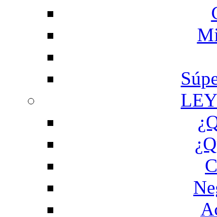
Mi
Súpe
LEY
¿Q
¿Q
C
Ne
Ac