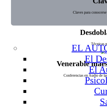
Clav
Claves para conocerse 
Desdobl
Técnicas pa
EL AUT
El De
Venerable mae
El A
Conferencias en Audio de l
Psico
Cur
S