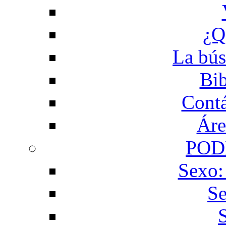
¿Q
La bús
Bib
Contá
Áre
POD
Sexo:
Se