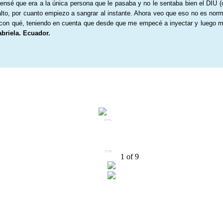
nsé que era a la única persona que le pasaba y no le sentaba bien el DIU (o
lto, por cuanto empiezo a sangrar al instante. Ahora veo que eso no es norm
on qué, teniendo en cuenta que desde que me empecé a inyectar y luego me 
briela. Ecuador.
1
of
9