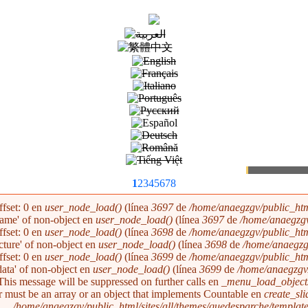
1
2
3
4
5
6
7
8
ffset: 0 en
user_node_load()
(línea
3697
de
/home/anaegzgv/public_htm
'name' of non-object en
user_node_load()
(línea
3697
de
/home/anaegzgv
ffset: 0 en
user_node_load()
(línea
3698
de
/home/anaegzgv/public_htm
icture' of non-object en
user_node_load()
(línea
3698
de
/home/anaegzg
ffset: 0 en
user_node_load()
(línea
3699
de
/home/anaegzgv/public_htm
'data' of non-object en
user_node_load()
(línea
3699
de
/home/anaegzgv/
 This message will be suppressed on further calls en
_menu_load_object
r must be an array or an object that implements Countable en
create_sl
/home/anaegzgv/public_html/sites/all/themes/quedesparche/templat