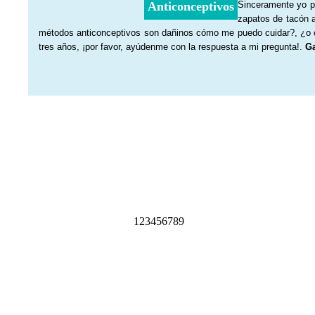
Anticonceptivos
Sinceramente yo pe
zapatos de tacón a
métodos anticonceptivos son dañinos cómo me puedo cuidar?, ¿o c
tres años, ¡por favor, ayúdenme con la respuesta a mi pregunta!.
Ga
1
2
3
4
5
6
7
8
9