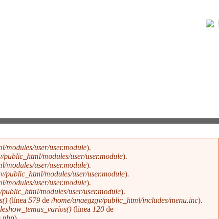
¿Qué es GNOSIS?
l/modules/user/user.module
).
/public_html/modules/user/user.module
).
l/modules/user/user.module
).
v/public_html/modules/user/user.module
).
l/modules/user/user.module
).
public_html/modules/user/user.module
).
s()
(línea
579
de
/home/anaegzgv/public_html/includes/menu.inc
).
ideshow_temas_varios()
(línea
120
de
e.php
).