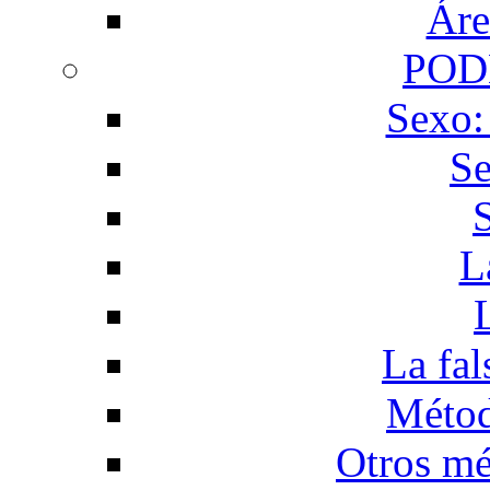
Áre
POD
Sexo:
Se
L
La fal
Métod
Otros mé