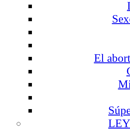
Sex
El abor
Mi
Súpe
LEY