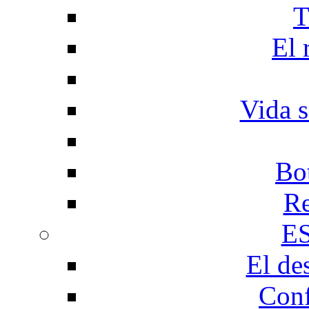
T
El 
Vida s
Bo
Re
E
El de
Conf