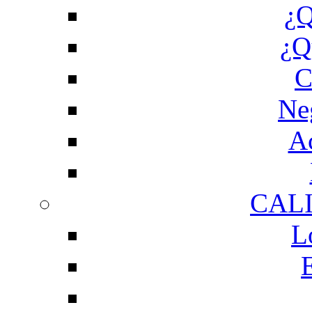
¿Q
¿Q
C
Ne
Ac
CAL
L