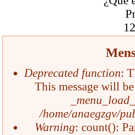
¿Qué 
P
1
Mens
Deprecated function
: T
This message will be 
_menu_load_o
/home/anaegzgv/pub
Warning
: count(): P