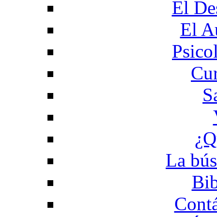
El De
El A
Psico
Cur
S
¿Q
La bús
Bib
Contá