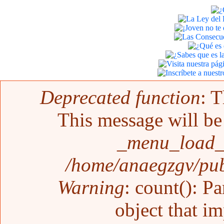
Mensaje de error
Deprecated function
: T
This message will be 
_menu_load_o
/home/anaegzgv/pub
Warning
: count(): P
object that i