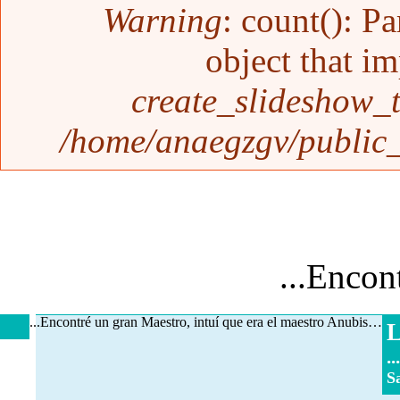
Warning
: count(): P
object that i
create_slideshow_
/home/anaegzgv/public_
...Encon
...Encontré un gran Maestro, intuí que era el maestro Anubis…
L
...
S