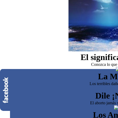
El signifi
Conozca lo que 
La M
Los terribles dañ
Dile ¡
El aborto jamás s
Los An