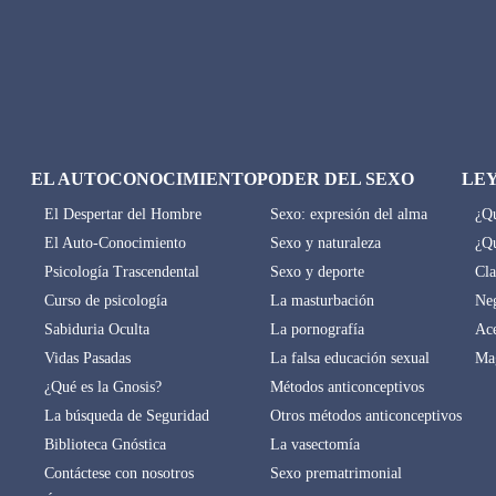
EL AUTOCONOCIMIENTO
PODER DEL SEXO
LE
El Despertar del Hombre
Sexo: expresión del alma
¿Qu
El Auto-Conocimiento
Sexo y naturaleza
¿Qu
Psicología Trascendental
Sexo y deporte
Cla
Curso de psicología
La masturbación
Neg
Sabiduria Oculta
La pornografía
Ace
Vidas Pasadas
La falsa educación sexual
Mag
¿Qué es la Gnosis?
Métodos anticonceptivos
La búsqueda de Seguridad
Otros métodos anticonceptivos
Biblioteca Gnóstica
La vasectomía
Contáctese con nosotros
Sexo prematrimonial