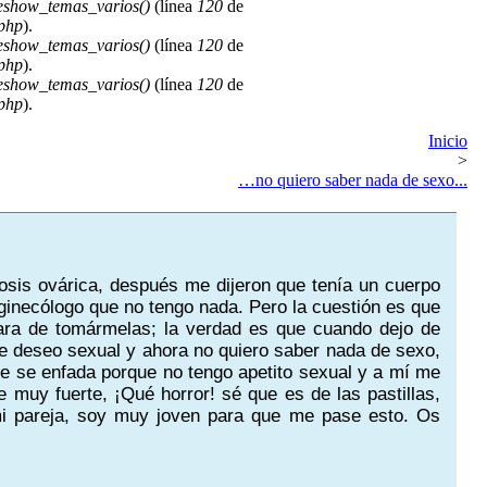
deshow_temas_varios()
(línea
120
de
.php
).
deshow_temas_varios()
(línea
120
de
.php
).
deshow_temas_varios()
(línea
120
de
.php
).
Inicio
>
…no quiero saber nada de sexo...
tosis ovárica, después me dijeron que tenía un cuerpo
ginecólogo que no tengo nada. Pero la cuestión es que
ara de tomármelas; la verdad es que cuando dejo de
te deseo sexual y ahora no quiero saber nada de sexo,
ue se enfada porque no tengo apetito sexual y a mí me
 muy fuerte, ¡Qué horror! sé que es de las pastillas,
mi pareja, soy muy joven para que me pase esto. Os