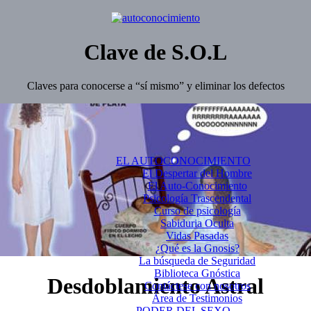
Clave de S.O.L
Claves para conocerse a “sí mismo” y eliminar los defectos
EL AUTOCONOCIMIENTO
El Despertar del Hombre
El Auto-Conocimiento
Psicología Trascendental
Curso de psicología
Sabiduria Oculta
Vidas Pasadas
¿Qué es la Gnosis?
La búsqueda de Seguridad
Biblioteca Gnóstica
Desdoblamiento Astral
Contáctese con nosotros
Área de Testimonios
PODER DEL SEXO