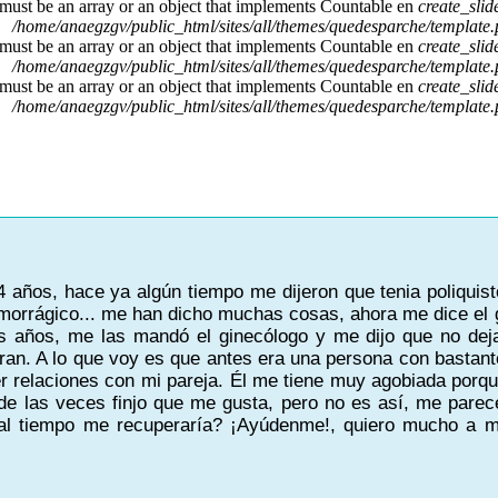
 must be an array or an object that implements Countable en
create_sli
/home/anaegzgv/public_html/sites/all/themes/quedesparche/template
 must be an array or an object that implements Countable en
create_sli
/home/anaegzgv/public_html/sites/all/themes/quedesparche/template
 must be an array or an object that implements Countable en
create_sli
/home/anaegzgv/public_html/sites/all/themes/quedesparche/template
 años, hace ya algún tiempo me dijeron que tenia poliquis
morrágico... me han dicho muchas cosas, ahora me dice el 
s años, me las mandó el ginecólogo y me dijo que no dej
tran. A lo que voy es que antes era una persona con bastan
r relaciones con mi pareja. Él me tiene muy agobiada porq
de las veces finjo que me gusta, pero no es así, me parece
¿al tiempo me recuperaría? ¡Ayúdenme!, quiero mucho a 