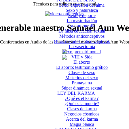
Técnicas para salir en cuerpo astral
Sexo: expresión del alma
Sexo y naturaleza
Sexo y deporte
La masturbación
enerable maestro Samael Aun We
La pornografía
La falsa educación sexual
Métodos anticonceptivos
Otros métodos anticonceptivos
Conferencias en Audio de las enseñanza del maestro Samael Aun Weo
La vasectomía
Sexo prematrimonial
VIH y Sida
El aborto
El aborto: testimonio gráfico
Clases de sexo
Misterios del sexo
Pranayama
Súper dinámica sexual
LEY DEL KARMA
¿Qué es el karma?
¿Qué es la muerte?
Clases de karma
Negocios cósmicos
Acerca del karma
Magia blanca