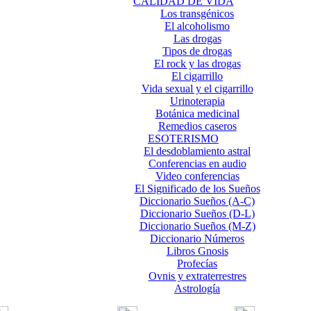
CALIDAD DE VIDA
Los transgénicos
El alcoholismo
Las drogas
Tipos de drogas
El rock y las drogas
El cigarrillo
Vida sexual y el cigarrillo
Urinoterapia
Botánica medicinal
Remedios caseros
ESOTERISMO
El desdoblamiento astral
Conferencias en audio
Video conferencias
El Significado de los Sueños
Diccionario Sueños (A-C)
Diccionario Sueños (D-L)
Diccionario Sueños (M-Z)
Diccionario Números
Libros Gnosis
Profecías
Ovnis y extraterrestres
Astrología