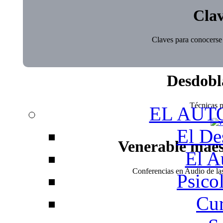
Clav
Claves para conocerse 
Desdobl
Técnicas pa
EL AUT
El De
Venerable mae
El A
Conferencias en Audio de l
Psico
Cur