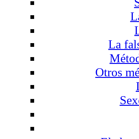
L
La fal
Métod
Otros mé
Sex