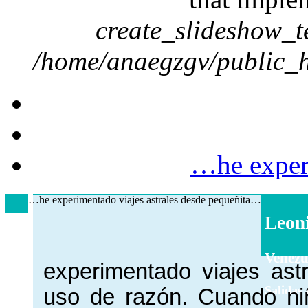
create_slideshow_t
/home/anaegzgv/public_h
…he experi
…he experimentado viajes astrales desde pequeñita…
Leon
Venezu
experimentado viajes ast
Salidas 
uso de razón. Cuando ni