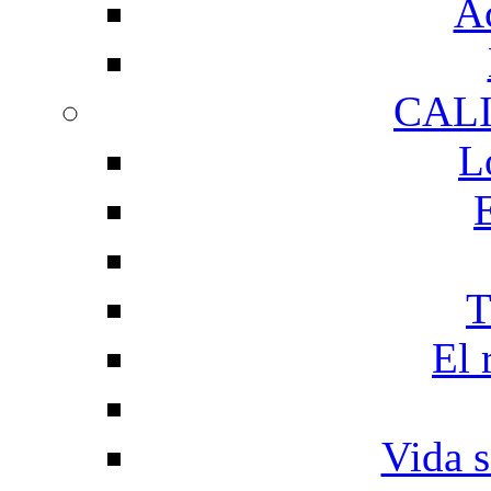
Ac
CAL
L
T
El 
Vida s