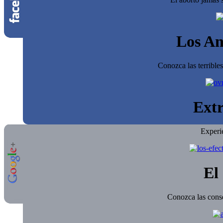
Los An
Conozca las terrible
Extr
Experi
El 
Conozca las conse