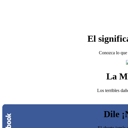
El signifi
Conozca lo que 
La M
Los terribles dañ
Dile ¡
El aborto jamás s