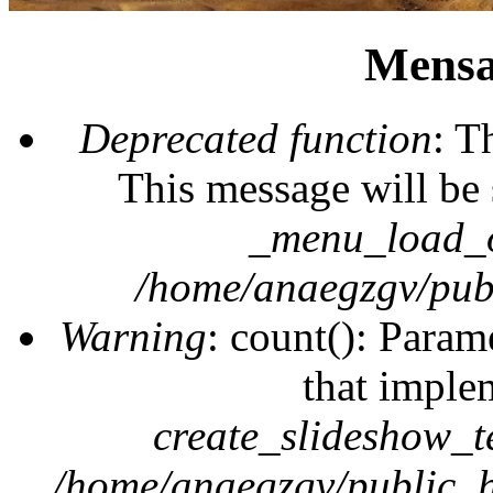
Mensa
Deprecated function
: T
This message will be 
_menu_load_o
/home/anaegzgv/publ
Warning
: count(): Param
that imple
create_slideshow_t
/home/anaegzgv/public_h