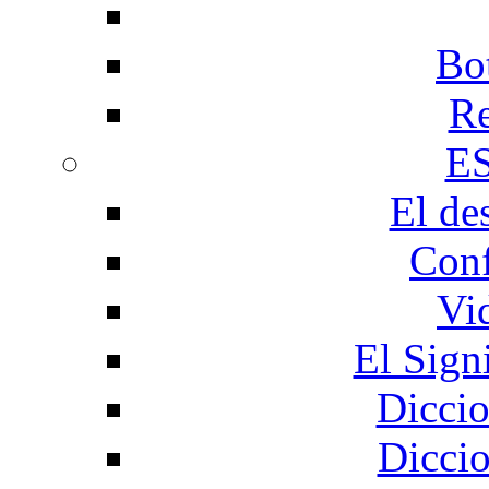
Bo
Re
E
El de
Conf
Vi
El Sign
Diccio
Diccio