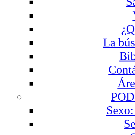
S
¿Q
La bús
Bib
Contá
Áre
POD
Sexo:
Se