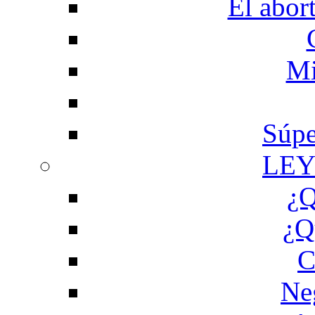
El abor
Mi
Súpe
LEY
¿Q
¿Q
C
Ne