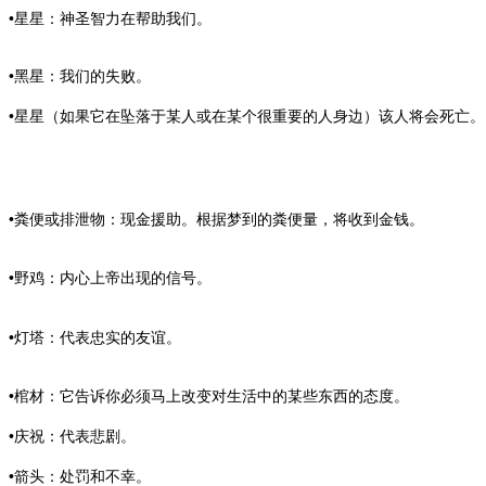
•星星：神圣智力在帮助我们。
•黑星：我们的失败。
•星星（如果它在坠落于某人或在某个很重要的人身边）该人将会死亡。
•粪便或排泄物：现金援助。根据梦到的粪便量，将收到金钱。
•野鸡：内心上帝出现的信号。
•灯塔：代表忠实的友谊。
•棺材：它告诉你必须马上改变对生活中的某些东西的态度。
•庆祝：代表悲剧。
•箭头：处罚和不幸。