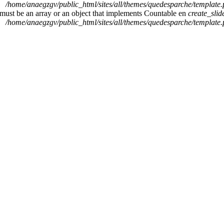
/home/anaegzgv/public_html/sites/all/themes/quedesparche/template
 must be an array or an object that implements Countable en
create_sli
/home/anaegzgv/public_html/sites/all/themes/quedesparche/template