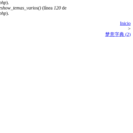
.php
).
deshow_temas_varios()
(línea
120
de
.php
).
Inicio
>
梦意字典 (2)