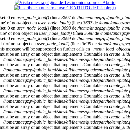
set: 0 en
user_node_load()
(línea
3697
de
/home/anaegzgv/public_html
ame' of non-object en
user_node_load()
(línea
3697
de
/home/anaegzgv/
set: 0 en
user_node_load()
(línea
3698
de
/home/anaegzgv/public_html
cture' of non-object en
user_node_load()
(línea
3698
de
/home/anaegzgv/
set: 0 en
user_node_load()
(línea
3699
de
/home/anaegzgv/public_html
ata' of non-object en
user_node_load()
(línea
3699
de
/home/anaegzgv/p
This message will be suppressed on further calls en
_menu_load_objects(
 must be an array or an object that implements Countable en
create_sli
/home/anaegzgv/public_html/sites/all/themes/quedesparche/template
 must be an array or an object that implements Countable en
create_sli
/home/anaegzgv/public_html/sites/all/themes/quedesparche/template
 must be an array or an object that implements Countable en
create_sli
/home/anaegzgv/public_html/sites/all/themes/quedesparche/template
 must be an array or an object that implements Countable en
create_sli
/home/anaegzgv/public_html/sites/all/themes/quedesparche/template
 must be an array or an object that implements Countable en
create_sli
/home/anaegzgv/public_html/sites/all/themes/quedesparche/template
 must be an array or an object that implements Countable en
create_sli
/home/anaegzgv/public_html/sites/all/themes/quedesparche/template
 must be an array or an object that implements Countable en
create_sli
/home/anaegzgv/public_html/sites/all/themes/quedesparche/template
 must be an array or an object that implements Countable en
create_sli