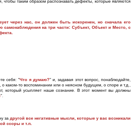
я, чтобы таким образом распознавать дефекты, которые являются
вует через нас, он должен быть искоренен, но сначала его
 самонаблюдения на три части: Субъект, Объект и Место, с
фекта.
те себя: "
Что я думаю?
" и, задавая этот вопрос, понаблюдайте,
, о каком-то воспоминании или о неясном будущем, о споре и т.д.,
кт, который усыпляет наше сознание. В этот момент вы должны
и
".
ну за
другой все негативные мысли, которые у вас возникали
й ссоры и т.п.