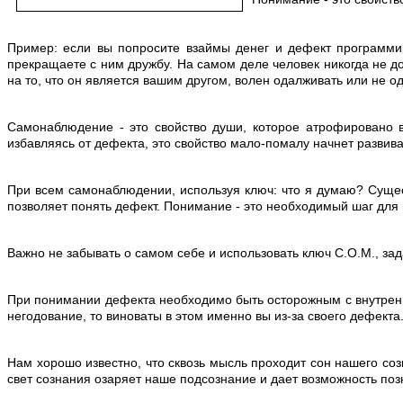
Пример: если вы попросите взаймы денег и дефект программиру
прекращаете с ним дружбу. На самом деле человек никогда не до
на то, что он является вашим другом, волен одалживать или не о
Самонаблюдение - это свойство души, которое атрофировано в
избавляясь от дефекта, это свойство мало-помалу начнет развива
При всем самонаблюдении, используя ключ: что я думаю? Сущест
позволяет понять дефект. Понимание - это необходимый шаг для
Важно не забывать о самом себе и использовать ключ С.О.М., за
При понимании дефекта необходимо быть осторожным с внутренни
негодование, то виноваты в этом именно вы из-за своего дефекта
Нам хорошо известно, что сквозь мысль проходит сон нашего соз
свет сознания озаряет наше подсознание и дает возможность поз