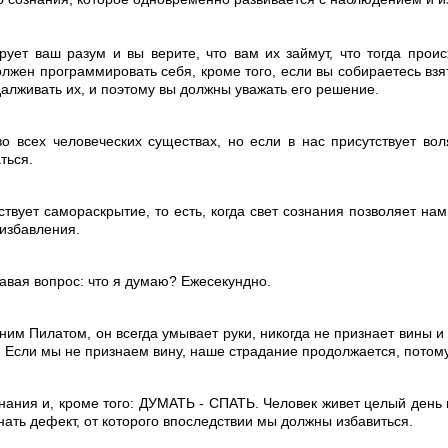
ет ваш разум и вы верите, что вам их займут, что тогда проис
лжен программировать себя, кроме того, если вы собираетесь взят
далживать их, и поэтому вы должны уважать его решение.
о всех человеческих существах, но если в нас присутствует в
ться.
вует самораскрытие, то есть, когда свет сознания позволяет на
 избавления.
давая вопрос: что я думаю? Ежесекундно.
м Пилатом, он всегда умывает руки, никогда не признает вины и
. Если мы не признаем вину, наше страдание продолжается, потому
нания и, кроме того: ДУМАТЬ - СПАТЬ. Человек живет целый день 
нать дефект, от которого впоследствии мы должны избавиться.