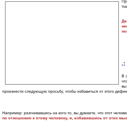
Пр
ть
Де
не
по
.
В 
чт
вы
произнести следующую просьбу, чтобы избавиться от этого дефе
Например: разгневавшись на кого-то, вы думаете, что этот челове
по отношению к этому человеку, и, избавившись от этих мыс