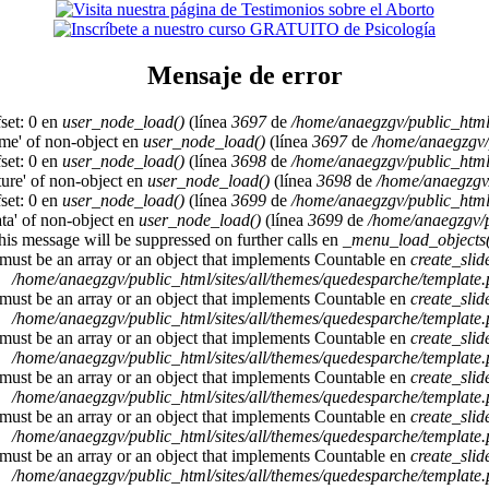
Mensaje de error
set: 0 en
user_node_load()
(línea
3697
de
/home/anaegzgv/public_html
ame' of non-object en
user_node_load()
(línea
3697
de
/home/anaegzgv/
set: 0 en
user_node_load()
(línea
3698
de
/home/anaegzgv/public_html
cture' of non-object en
user_node_load()
(línea
3698
de
/home/anaegzgv/
set: 0 en
user_node_load()
(línea
3699
de
/home/anaegzgv/public_html
ata' of non-object en
user_node_load()
(línea
3699
de
/home/anaegzgv/p
This message will be suppressed on further calls en
_menu_load_objects(
 must be an array or an object that implements Countable en
create_sli
/home/anaegzgv/public_html/sites/all/themes/quedesparche/template
 must be an array or an object that implements Countable en
create_sli
/home/anaegzgv/public_html/sites/all/themes/quedesparche/template
 must be an array or an object that implements Countable en
create_sli
/home/anaegzgv/public_html/sites/all/themes/quedesparche/template
 must be an array or an object that implements Countable en
create_sli
/home/anaegzgv/public_html/sites/all/themes/quedesparche/template
 must be an array or an object that implements Countable en
create_sli
/home/anaegzgv/public_html/sites/all/themes/quedesparche/template
 must be an array or an object that implements Countable en
create_sli
/home/anaegzgv/public_html/sites/all/themes/quedesparche/template