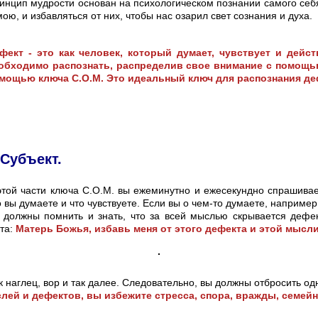
инцип мудрости основан на психологическом познании самого себ
мою, и избавляться от них, чтобы нас озарил свет сознания и духа.
фект - это как человек, который думает, чувствует и дейст
обходимо распознать, распределив свое внимание с помощью
мощью ключа С.О.М. Это идеальный ключ для распознания де
: Субъект.
этой части ключа С.О.М. вы ежеминутно и ежесекундно спрашивае
о вы думаете и что чувствуете. Если вы о чем-то думаете, например
 должны помнить и знать, что за всей мыслью скрывается дефе
кта:
Матерь Божья, избавь меня от этого дефекта и этой мысл
к наглец, вор и так далее. Следовательно, вы должны отбросить од
лей и дефектов, вы избежите стресса, спора, вражды, семейно