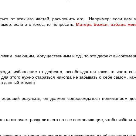
ься от всех его частей, расчленить его... Например: если вам в
имер: если это голос, то попросить:
Матерь Божья, избавь меня
еликим, знающим, могущественным и т.д., то это дефект высокомери
сходит избавление от дефекта, освобождается какая-то часть с
 для этого нужно стараться никогда не забывать о себе самом, ка
 в данный момент.
с хороший результат, он должен сопровождаться пониманием де
екта означает разделить его на все составляющие, чтобы избавить
о сознания, которое одновременно развивается с наблюдением и и