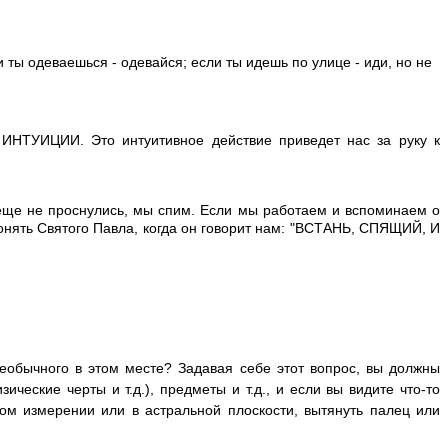
и ты одеваешься - одевайся; если ты идешь по улице - иди, но не
 ИНТУИЦИИ. Это интуитивное действие приведет нас за руку к
 еще не проснулись, мы спим. Если мы работаем и вспоминаем о
 понять Святого Павла, когда он говорит нам: "ВСТАНЬ, СПЯЩИЙ, И
еобычного в этом месте? Задавая себе этот вопрос, вы должны
зические черты и т.д.),
предметы и т.д., и если вы видите что-то
том измерении или в астральной плоскости, вытянуть палец или