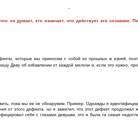
что он думает, это означает, что действует его сознание. 
ефекты, которые мы приносим с собой из прошлых ж
изней, поэт
шу Деву об избавлении от каждой мелочи и, если это нужно, прос
т жить, пока мы ее не обнаружим. Пример: Однажды я идентифици
ия от этого дефекта, но я заметил, что этот дефект продолжал ж
фицировал себя с глазами девушки, это и была та самая недост