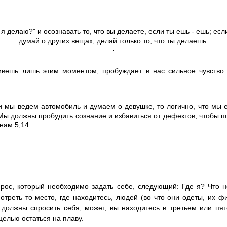
 делаю?" и осознавать то, что вы делаете, если ты ешь - ешь; есл
думай о других вещах, делай только то, что ты делаешь.
живешь лишь этим моментом, пробуждает в нас сильное чувство
ли мы ведем автомобиль и думаем о девушке, то логично, что мы
м. Мы должны пробудить сознание и избавиться от дефектов, чтобы
ам 5,14.
рос, который необходимо задать себе, следующий: Где я? Что н
треть то место, где находитесь, людей (во что они одеты, их фи
 должны спросить себя, может, вы находитесь в третьем или пя
целью остаться на плаву.