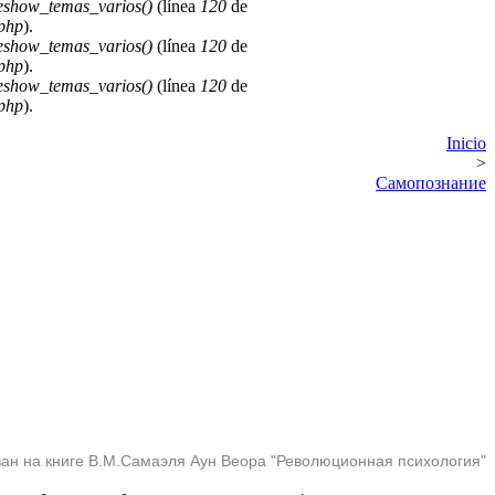
deshow_temas_varios()
(línea
120
de
.php
).
deshow_temas_varios()
(línea
120
de
.php
).
deshow_temas_varios()
(línea
120
de
.php
).
Inicio
>
Самопознание
ван на книге В.М.Самаэля Аун Веора "Революционная психология"