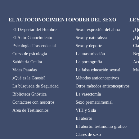
EL AUTOCONOCIMIENTO
PODER DEL SEXO
LE
El Despertar del Hombre
Sexo: expresión del alma
¿Qu
El Auto-Conocimiento
Sexo y naturaleza
¿Qu
Psicología Trascendental
Sexo y deporte
Cla
Curso de psicología
La masturbación
Neg
Sabiduria Oculta
La pornografía
Ace
Vidas Pasadas
La falsa educación sexual
Mag
¿Qué es la Gnosis?
Métodos anticonceptivos
La búsqueda de Seguridad
Otros métodos anticonceptivos
Biblioteca Gnóstica
La vasectomía
Contáctese con nosotros
Sexo prematrimonial
Área de Testimonios
VIH y Sida
El aborto
El aborto: testimonio gráfico
Clases de sexo