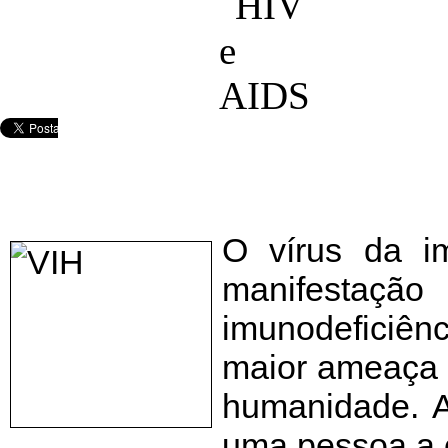
O vírus da i
manifestaç
imunodeficiên
maior ameaça p
humanidade. A
uma pessoa a 