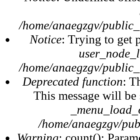
/home/anaegzgv/public_
Notice
: Trying to get 
user_node_l
/home/anaegzgv/public_
Deprecated function
: T
This message will be 
_menu_load_o
/home/anaegzgv/publ
Warning
: count(): Param