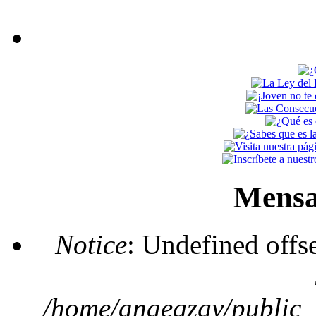
Mensa
Notice
: Undefined offs
/home/anaegzgv/public_