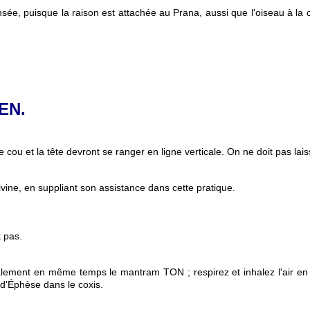
e, puisque la raison est attachée au Prana, aussi que l'oiseau à la co
EN.
e cou et la tête devront se ranger en ligne verticale. On ne doit pas laisse
ivine, en suppliant son assistance dans cette pratique.
 pas.
alement en même temps le mantram TON ; respirez et inhalez l'air en 
 d'Éphèse dans le coxis.