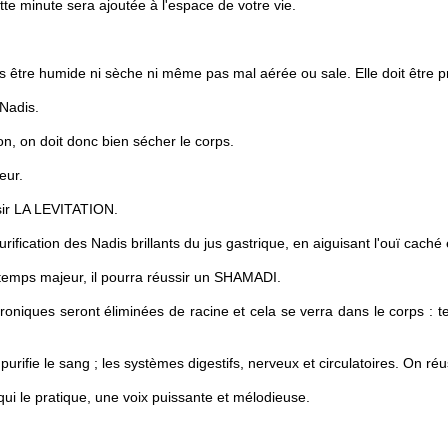
tte minute sera ajoutée à l'espace de votre vie.
s être humide ni sèche ni même pas mal aérée ou sale. Elle doit être p
 Nadis.
on, on doit donc bien sécher le corps.
eur.
sir LA LEVITATION.
ification des Nadis brillants du jus gastrique, en aiguisant l'ouï caché
n temps majeur, il pourra réussir un SHAMADI.
iques seront éliminées de racine et cela se verra dans le corps : tein
urifie le sang ; les systèmes digestifs, nerveux et circulatoires. On réu
i le pratique, une voix puissante et mélodieuse.