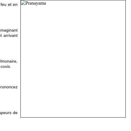
feu et en
imaginant
t arrivant
ulmonaire,
coxis.
 prononcez
apeurs de