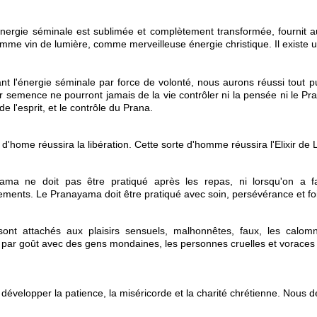
énergie séminale est sublimée et complètement transformée, fournit 
me vin de lumière, comme merveilleuse énergie christique. Il existe un
ant l'énergie séminale par force de volonté, nous aurons réussi tout p
r semence ne pourront jamais de la vie contrôler ni la pensée ni le Pran
de l'esprit, et le contrôle du Prana.
 d'home réussira la libération. Cette sorte d'homme réussira l'Elixir de
ma ne doit pas être pratiqué après les repas, ni lorsqu'on a fai
ments. Le Pranayama doit être pratiqué avec soin, persévérance et foi
ont attachés aux plaisirs sensuels, malhonnêtes, faux, les calomni
nt par goût avec des gens mondaines, les personnes cruelles et voraces
évelopper la patience, la miséricorde et la charité chrétienne. Nous dev