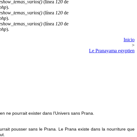
deshow_temas_varios()
(línea
120
de
.php
).
deshow_temas_varios()
(línea
120
de
.php
).
deshow_temas_varios()
(línea
120
de
.php
).
Inicio
>
Le Pranayama egyptien
ien ne pourrait exister dans l'Univers sans Prana.
e pourrait pousser sans le Prana. Le Prana existe dans la nourriture que
ut.