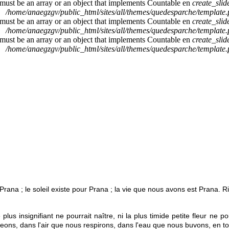
 must be an array or an object that implements Countable en
create_sli
/home/anaegzgv/public_html/sites/all/themes/quedesparche/template
 must be an array or an object that implements Countable en
create_sli
/home/anaegzgv/public_html/sites/all/themes/quedesparche/template
 must be an array or an object that implements Countable en
create_sli
/home/anaegzgv/public_html/sites/all/themes/quedesparche/template
Prana ; le soleil existe pour Prana ; la vie que nous avons est Prana. R
e plus insignifiant ne pourrait naître, ni la plus timide petite fleur n
ons, dans l'air que nous respirons, dans l'eau que nous buvons, en to